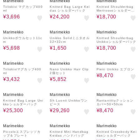
Marimekko
Marimekko
Marimekko
Tiiliskivi マグカップ400
Knitted Bag Large Kei
Knitted Shoulderbag
ml
das ショルダーバック
Merirosvoショルダーバ
ッグ
¥3,696
¥24,200
¥18,700
30%OFF
25%OFF
50%OFF
Marimekko
Marimekko
Marimekko
Unikkoボウルセット11c
Unikko Solidミニタオル
Knitted Shoulderbag
m
32×32cm
Unikkoショルダーバック
¥5,698
¥1,650
¥18,700
40%OFF
30%OFF
30%OFF
Marimekko
Marimekko
Marimekko
Tiiliskiviマグカップ400
Nano Unikko Hair Clip
Pieni Unikko エプロン
ml
2個セット
¥8,470
¥3,432
¥5,852
50%OFF
30%OFF
30%OFF
Marimekko
Marimekko
Marimekko
Knitted Bag Large Uni
Sh Luonti Unikkoワン
Rantaniittyクッション
kkoショルダーバック
ピース
カバー50×50cm
¥25,300
¥29,260
¥8,470
30%OFF
50%OFF
50%OFF
Marimekko
Marimekko
Marimekko
Piccoloエスプレッソカ
Knitted Mini Handbag
Knitted Crossbody Kei
ップ＆プレート
Keidas ハンドバッグ
dasショルダーバック