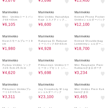
¥5,676
¥5,698
¥15,400
25%OFF
50%OFF
50%OFF
Marimekko
Marimekko
Marimekko
Mini Unikkoトートバッ
Mini Unikko Haivahdys
Knitted Phone Pocket
ク44×43cm
Kaje コスメティックバ
Unikkoショルダーバック
ッグ
¥6,105
¥6,600
¥12,100
50%OFF
30%OFF
50%OFF
Marimekko
Marimekko
Marimekko
Kivetスモールプレート9
Rakastaa Ei Rakasat
Knitted Shoulderbag
cm
トートバック44×43cm
Lemmitttyショルダーバ
ック
¥1,980
¥4,928
¥18,700
30%OFF
30%OFF
30%OFF
Marimekko
Marimekko
Marimekko
Puikea Unikko ソック
Pikkuninen Unikkoコー
Mini Rasymatto Pieni
ス23.5cm-25.0cm
ヒーカップセット（ハン
Kukkaroがま口ポーチ
ドルなし）200ml
¥4,620
¥5,698
¥3,234
30%OFF
30%OFF
25%OFF
Marimekko
Marimekko
Marimekko
Pikkuinen Unikkoプレ
Joy Crossbody M Log
Mini Unikko Pieni Kuk
ート12×15cm
oショルダーバック
karoがま口
¥3,311
¥23,100
¥3,465
30%OFF
50%OFF
50%OFF