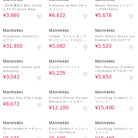
【日本限定】Mini Unikk
Puhallus Unikko llキー
Musta Tammaトートバ
o All Purpose Bag
チェーン
ッグ44×43cm
¥3,960
¥6,622
¥5,676
50%OFF
30%OFF
50%OFF
Marimekko
Marimekko
Marimekko
Kuvaelma Unikkoワン
Unikko コーヒーカップ
Pieni Green Green Iso
ピース
セット（ハンドルなし）
Kukkaro がま口ポーチ
200ml
¥31,900
¥5,082
¥3,520
30%OFF
50%OFF
30%OFF
Marimekko
Marimekko
Marimekko
marimade Unikko gift
Piccolトートバック
Mini Rasymatt Puolika
wrapping
s Kukkaroガマ口ポーチ
¥5,225
¥3,542
¥3,850
40%OFF
50%OFF
30%OFF
Marimekko
Marimekko
Marimekko
Unikko Hair Clip Large
Knitted Phone Pocket
Lunchbag Unikkoトー
Merirosvoショルダーバ
トバック
¥6,072
ッグ
¥12,100
¥15,400
40%OFF
30%OFF
30%OFF
Marimekko
Marimekko
Marimekko
Riimi Unikkoキーチェー
Pieni Unikkoクッション
Lunchbag Unikkoトー
ン
カバー50×50cm
トバック