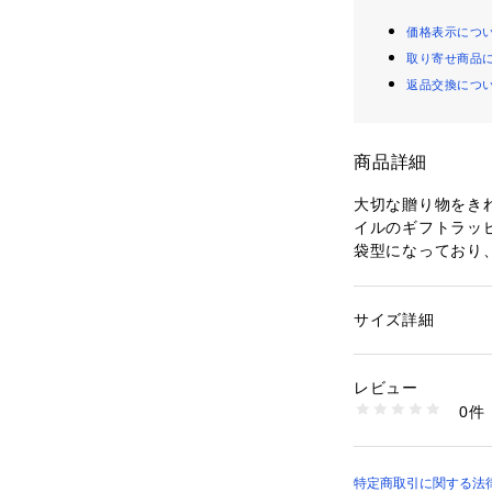
価格表示につ
取り寄せ商品
返品交換につ
商品詳細
大切な贈り物をきれ
イルのギフトラッ
袋型になっており
簡単にギフトラッ
りで包み方のアレ
物入れとして普段
サイズ詳細
性別：
レディース
カテゴリー：
生活雑
ー・レター
レビュー
0件
商品番号：
11002000
52239472764 （
特定商取引に関する法律に