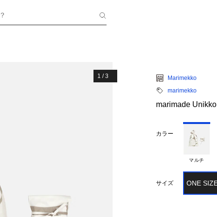
？
1
/
3
Marimekko
marimekko
marimade Unikko 
カラー
マルチ
ONE SIZ
サイズ