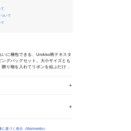
いて
について
いて
いに梱包できる、Unikko柄テキスタ
ピングバッグセット。大小サイズとも
、贈り物を入れてリボンを結ぶだけで
ピングが完成します。巾着風と二つ折
ンジも可能。梱包用にはもちろん、小
にも活用できます。
メンズ
貨
 ＞ 
文具・カレンダー
 ＞ 
ステーショナリ
00130 
（モール）
ショップ）
基づく表示（Marimekko）