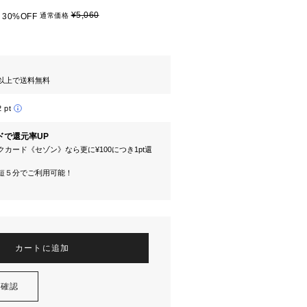
¥5,060
30%OFF
通常価格
円以上で送料無料
2 pt
ドで還元率UP
カード《セゾン》なら更に¥100につき1pt還
短５分でご利用可能！
カートに追加
を確認