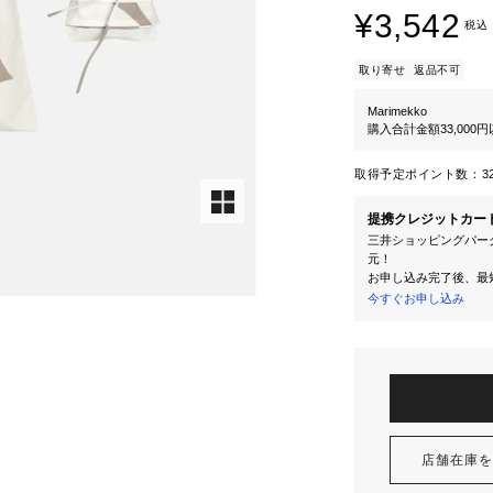
¥3,542
税込
取り寄せ
返品不可
Marimekko
購入合計金額33,000
取得予定ポイント数：
3
提携クレジットカー
三井ショッピングパーク
元！
お申し込み完了後、最
今すぐお申し込み
店舗在庫