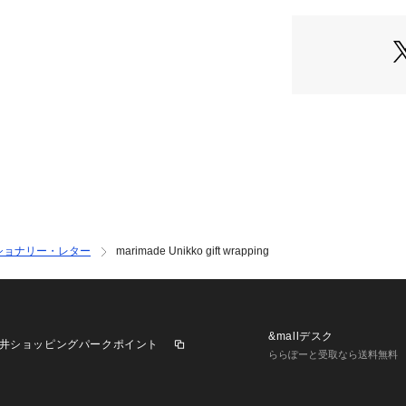
ショナリー・レター
marimade Unikko gift wrapping
&mallデスク
井ショッピングパークポイント
ららぽーと受取なら送料無料