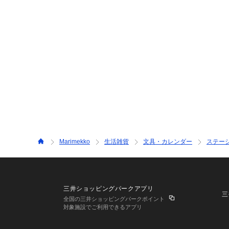
Marimekko
生活雑貨
文具・カレンダー
ステー
三井ショッピングパークアプリ
三
全国の三井ショッピングパークポイント
対象施設でご利用できるアプリ