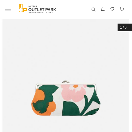
1
/
6