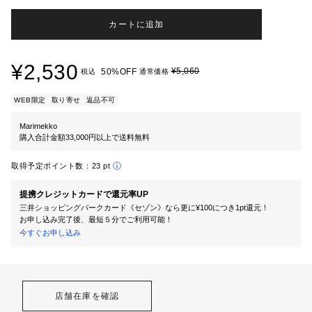
カートに追加
¥2,530
¥5,060
50%OFF
税込
通常価格
WEB限定
取り寄せ
返品不可
Marimekko
購入合計金額33,000円以上で送料無料
取得予定ポイント数：
23 pt
提携クレジットカードで還元率UP
三井ショッピングパークカード《セゾン》なら更に¥100につき1pt還元！
お申し込み完了後、最短５分でご利用可能！
今すぐお申し込み
店舗在庫を確認