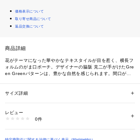
価格表示について
取り寄せ商品について
返品交換について
商品詳細
花がテーマになった華やかなテキスタイルが目を惹く、横長フ
ォルムのがま口ポーチ。デザイナーの脇阪 克二が手がけたGre
en Greenパターンは、豊かな自然を感じられます。間口が広
いため中身が取り出しやすく、ペンケースやコスメ収納など、
小物類をまとめるのに活躍するアイテムです。

サイズ詳細
性別：
レディース
メンズ
商品により、柄の配置が画像と異なる場合がございます。予め
カテゴリー：
ファッション
 ＞ 
財布・ケース
 ＞ 
ポーチ
ご了承下さい。
レビュー
0件
商品番号：
1100200000225 
（モール）
52259473880 （ショップ）
特定商取引に関する法律に基づく表示（Marimekko）