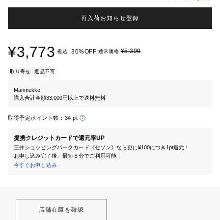
再入荷お知らせ登録
¥3,773
¥5,390
30%OFF
税込
通常価格
取り寄せ
返品不可
Marimekko
購入合計金額33,000円以上で送料無料
取得予定ポイント数：
34 pt
提携クレジットカードで還元率UP
三井ショッピングパークカード《セゾン》なら更に¥100につき1pt還元！
お申し込み完了後、最短５分でご利用可能！
今すぐお申し込み
店舗在庫を確認