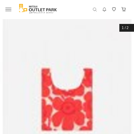
1
/
2