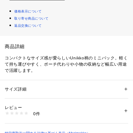
価格表示について
取り寄せ商品について
返品交換について
商品詳細
コンパクトなサイズ感が愛らしいUnikko柄のミニバック。軽く
て持ち運びやすく、ポーチ代わりや小物の収納など幅広い用途
で活躍します。
サイズ詳細
性別：
レディース
メンズ
カテゴリー：
バッグ
 ＞ 
その他バッグ
素材：ポリエステル100％
生産国：中国製
レビュー
商品番号：
1100200000251 
（モール）
0件
52263295270 （ショップ）