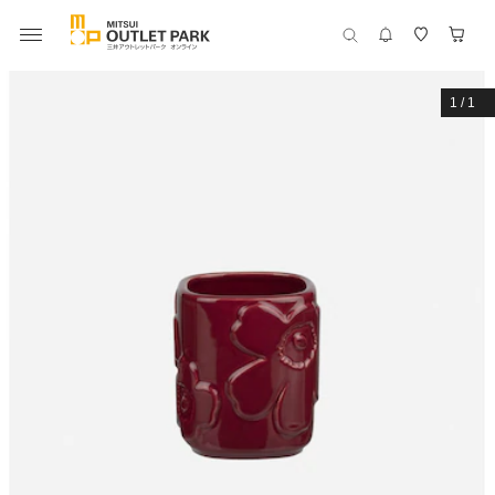
1
/
1