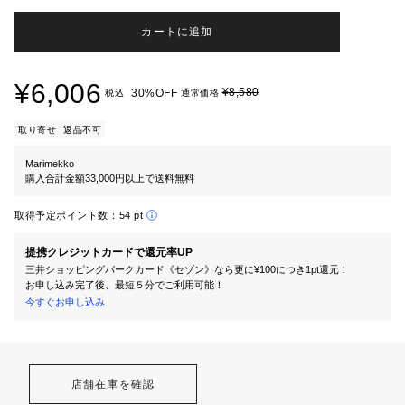
カートに追加
¥6,006
¥8,580
30%OFF
税込
通常価格
取り寄せ
返品不可
Marimekko
購入合計金額33,000円以上で送料無料
取得予定ポイント数：
54 pt
提携クレジットカードで還元率UP
三井ショッピングパークカード《セゾン》なら更に¥100につき1pt還元！
お申し込み完了後、最短５分でご利用可能！
今すぐお申し込み
店舗在庫を確認