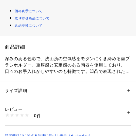
価格表示について
取り寄せ商品について
返品交換について
商品詳細
深みのある色彩で、洗面所の空気感をモダンに引き締める歯ブ
ラシホルダー。重厚感と安定感のある陶器を使用しており、
日々のお手入れがしやすいのも特徴です。凹凸で表現されたU
nikkoモチーフも、暮らしに彩りを添えるアクセント。高級感
があるため、ギフトとしても喜ばれるアイテムです。
サイズ詳細
性別：
レディース
メンズ
カテゴリー：
家具・インテリア
 ＞ 
インテリア雑貨
 ＞ 
その他インテリア雑
貨
レビュー
生産国：ポルトガル製
0件
商品番号：
1100200000292 
（モール）
52259475248 （ショップ）
特定商取引に関する法律に基づく表示（Marimekko）