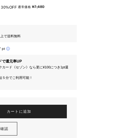
¥7,480
30%OFF
通常価格
円以上で送料無料
7 pt
ドで還元率UP
カード《セゾン》なら更に¥100につき1pt還
短５分でご利用可能！
カートに追加
を確認