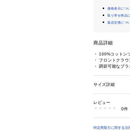
価格表示につ
取り寄せ商品
返品交換につ
商品詳細
・ 100%コット
・ フロントクラ
・ 調節可能なプ
・ 背面にHUF織
サイズ詳細
性別：
レディース
カテゴリー：
ファッ
プ
素材：100％コット
レビュー
0件
商品番号：
11097000
HT00850 （ショッ
特定商取引に関する法