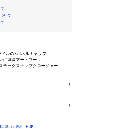
いて
について
いて
ンツイルの5パネルキャップ
ウンに刺繍アートワーク
ラスチックスナップクロージャー
りフラッグラベル
メンズ
ション
 ＞ 
帽子・ヘアアクセサリー
 ＞ 
キャッ
ン
00244 
（モール）
プ）
律に基づく表示（HUF）