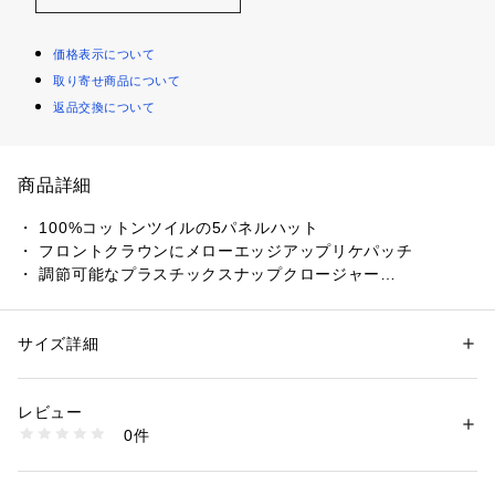
価格表示について
取り寄せ商品について
返品交換について
商品詳細
・ 100%コットンツイルの5パネルハット
・ フロントクラウンにメローエッジアップリケパッチ
・ 調節可能なプラスチックスナップクロージャー
・ 背面にHUF織りフラッグラベル
サイズ詳細
性別：
レディース
メンズ
カテゴリー：
ファッション
 ＞ 
帽子・ヘアアクセサリー
 ＞ 
キャップ
素材：100％コットン
レビュー
商品番号：
1109700000245 
（モール）
0件
HT00851 （ショップ）