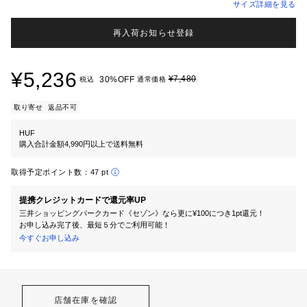
サイズ詳細を見る
再入荷お知らせ登録
¥5,236
¥7,480
30%OFF
税込
通常価格
取り寄せ
返品不可
HUF
購入合計金額4,990円以上で送料無料
取得予定ポイント数：
47 pt
提携クレジットカードで還元率UP
三井ショッピングパークカード《セゾン》なら更に¥100につき1pt還元！
お申し込み完了後、最短５分でご利用可能！
今すぐお申し込み
店舗在庫を確認