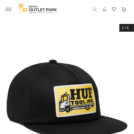
1
/
4