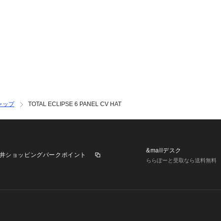
ャップ
TOTAL ECLIPSE 6 PANEL CV HAT
&mallデスク
井ショッピングパークポイント
ららぽーと受取なら送料無料