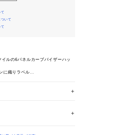
いて
について
いて
ンツイルの6パネルカーブバイザーハッ
ウンに織りラベル
に刺繍アートワーク
能なアジャスター付き
りフラッグラベル
メンズ
ション
 ＞ 
帽子・ヘアアクセサリー
 ＞ 
キャッ
ン
00247 
（モール）
プ）