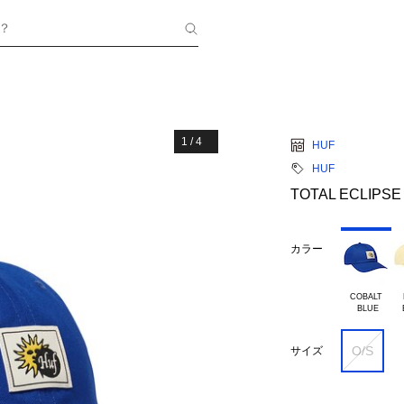
？
1
/
4
HUF
HUF
TOTAL ECLIPSE
カラー
COBALT

O/S
サイズ