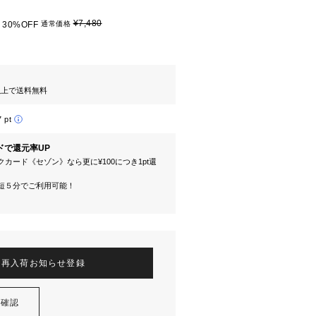
¥7,480
30%OFF
通常価格
円以上で送料無料
7 pt
ドで還元率UP
カード《セゾン》なら更に¥100につき1pt還
短５分でご利用可能！
再入荷お知らせ登録
を確認