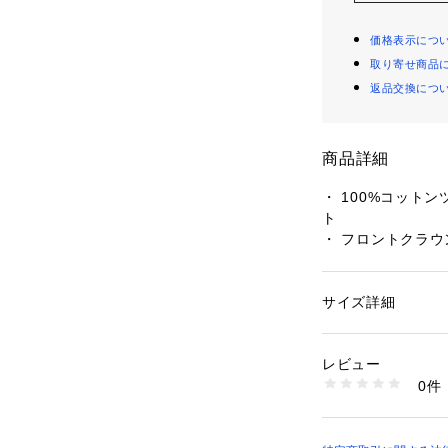
価格表示につ
取り寄せ商品
返品交換につ
商品詳細
・ 100%コット
ト
・ フロントクラ
・ バックアーチ
・ サイズ調整可
・ 背面にHUF織
サイズ詳細
性別：
レディース
カテゴリー：
ファッ
プ
素材：100％コット
レビュー
0件
商品番号：
11097000
HT00853 （ショッ