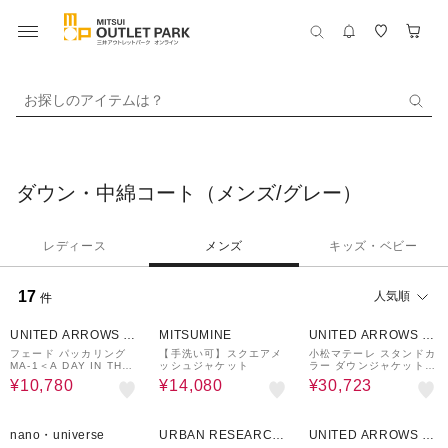
お探しのアイテムは？
ダウン・中綿コート（メンズ/グレー）
レディース
メンズ
キッズ・ベビー
17
人気順
件
30%OFF
46%OFF
30%OFF
UNITED ARROWS O
MITSUMINE
UNITED ARROWS O
UTLET
UTLET
フェード パッカリング
【手洗い可】スクエアメ
小松マテーレ スタンドカ
MA-1＜A DAY IN THE
ッシュジャケット
ラー ダウンジャケット 7
LIFE＞
00FP 撥水機能
¥10,780
¥14,080
¥30,723
40%OFF
50%OFF
40%OFF
nano・universe
URBAN RESEARCH
UNITED ARROWS O