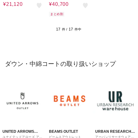
ダウン
AYコート
¥21,120
¥40,700
まとめ割
17
17
件 /
件中
ダウン・中綿コートの取り扱いショップ
UNITED ARROWS
BEAMS OUTLET
URBAN RESEARCH
ユナイテッドアローズ アウ
ビームスアウトレット
アーバンリサーチウェアハ
OUTLET
ware house