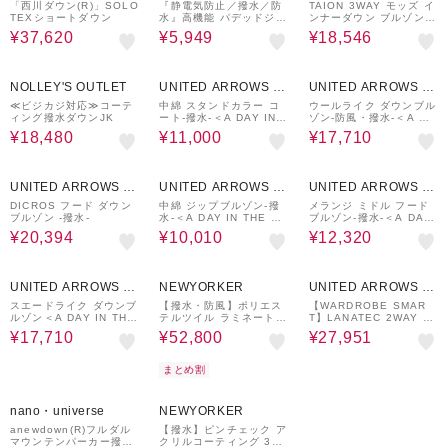
ware house
UTLET
「西川ダウン(R)」SOLO
『静電気防止／撥水／防
TAION 3WAY モッズ イ
TEXショートダウン
水』高機能 パデッドジャ
ンナーダウン ブルゾン -
ケット
撥水・防風-
¥37,620
¥5,949
¥18,546
20%OFF
50%OFF
30%OFF
NOLLEY'S OUTLET
UNITED ARROWS O
UNITED ARROWS O
UTLET
UTLET
≪ビジカジ対応≫コーテ
中綿 スタンドカラー コ
ウールライク ダウンブル
ィング撥水ダウンJK
ート-撥水-＜A DAY IN T
ゾン-防風・撥水-＜A DA
HE LIFE＞
Y IN THE LIFE＞
¥18,480
¥11,000
¥17,710
40%OFF
30%OFF
30%OFF
UNITED ARROWS O
UNITED ARROWS O
UNITED ARROWS O
UTLET
UTLET
UTLET
DICROS フード ダウン
中綿 ジップブルゾン-撥
メランジ ミドル フード
ブルゾン -撥水-
水-＜A DAY IN THE LI
ブルゾン-撥水-＜A DAY
FE＞
IN THE LIFE＞
¥20,394
¥10,010
¥12,320
30%OFF
20%OFF
30%OFF
UNITED ARROWS O
NEWYORKER
UNITED ARROWS O
UTLET
UTLET
スエードライク ダウンブ
【撥水・防風】ポリエス
【WARDROBE SMAR
ルゾン＜A DAY IN THE
テルツイル ラミネート
T】LANATEC 2WAY ダ
LIFE＞
スタンドフードダウンア
ウンジャケット
¥17,710
¥52,800
¥27,951
ウター
まとめ割
40%OFF
30%OFF
nano・universe
NEWYORKER
anewdown(R)フルダル
【撥水】ピンチェック ア
マウンテンパーカー撥水
クリルコーティング 3W