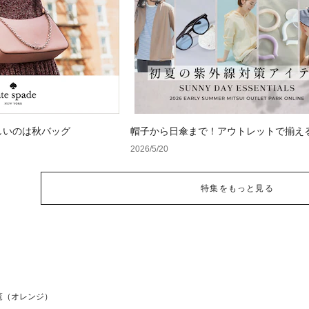
しいのは秋バッグ
帽子から日傘まで！アウトレットで揃え
紫外線対策アイテム
2026/5/20
特集をもっと見る
覧（オレンジ）