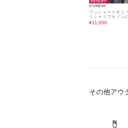
65%OFF
D'URBAN
ワッシャーリネン 
リシャツブルゾン(7
m)
¥11,000
その他アウ