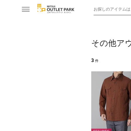
お探しのアイテムは
その他ア
3
件