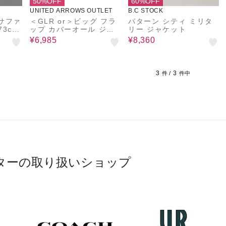
50%OFF
60%OFF
UNITED ARROWS OUTLET
B.C STOCK
サファ
＜GLR or＞ビッグ フラ
パターン シティ ミリタ
3c
ップ カバーオール ジャ
リー ジャケット
ケット
¥6,985
¥8,360
3
3
件 /
件中
ターの取り扱いショップ