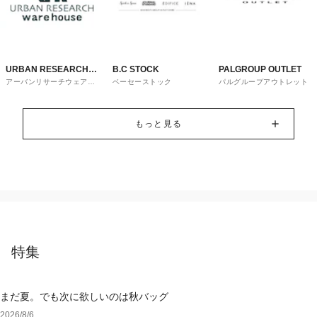
URBAN RESEARCH
B.C STOCK
PALGROUP OUTLET
アーバンリサーチウェアハ
ベーセーストック
パルグループアウトレット
ware house
ウス
もっと見る
特集
まだ夏。でも次に欲しいのは秋バッグ
2026/8/6