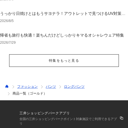
うっかり日焼けとはもうサヨナラ！アウトレットで見つけるUV対策ウ
ェア
2026/8/5
帰省も旅行も快適！楽ちんだけどしっかりキマるオシャレウェア特集
2026/7/29
特集をもっと見る
ファッション
パンツ
ロングパンツ
商品一覧（ゴールド）
三井ショッピングパークアプリ
全国の三井ショッピングパークポイント対象施設でご利用できるアプ
リ