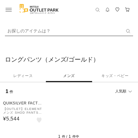
お探しのアイテムは？
ロングパンツ（メンズ/ゴールド）
レディース
メンズ
キッズ・ベビー
1
人気順
件
QUIKSILVER FACTO
RY OUTLET STORE
【OUTLET】ELEMENT
メンズ SHOD PANTS S
TD ロングパンツ 【202
¥5,544
5年春夏モデル】
1
1
件 /
件中