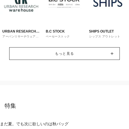
URBAN RESEARCH
B.C STOCK
SHIPS OUTLET
アーバンリサーチウェアハ
ベーセーストック
シップス アウトレット
ware house
ウス
もっと見る
特集
まだ夏。でも次に欲しいのは秋バッグ