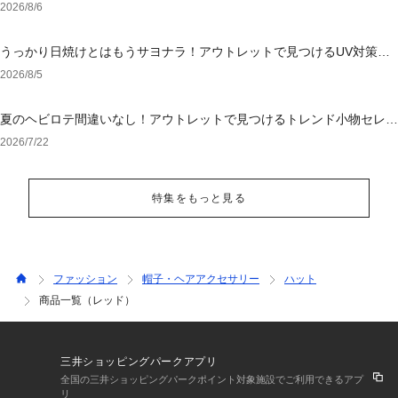
2026/8/6
うっかり日焼けとはもうサヨナラ！アウトレットで見つけるUV対策ウ
ェア
2026/8/5
夏のヘビロテ間違いなし！アウトレットで見つけるトレンド小物セレク
ション
2026/7/22
特集をもっと見る
ファッション
帽子・ヘアアクセサリー
ハット
商品一覧（レッド）
三井ショッピングパークアプリ
全国の三井ショッピングパークポイント対象施設でご利用できるアプ
リ