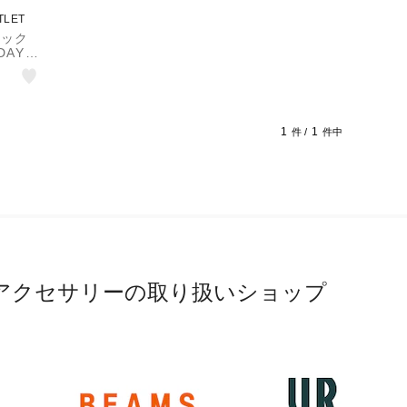
TLET
ネック
AY I
1
1
件 /
件中
アクセサリーの取り扱いショップ