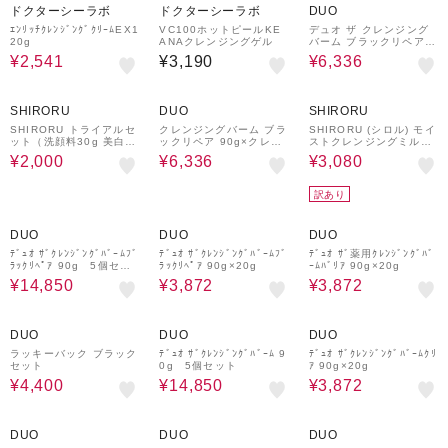
ドクターシーラボ
ドクターシーラボ
DUO
ｴﾝﾘｯﾁｸﾚﾝｼﾞﾝｸﾞｸﾘｰﾑEX1
VC100ホットピールKE
デュオ ザ クレンジング
20g
ANAクレンジングゲル
バーム ブラックリペア 9
0g 2個セット
¥2,541
¥3,190
¥6,336
17%OFF
20%OFF
20%OFF
SHIRORU
DUO
SHIRORU
SHIRORU トライアルセ
クレンジングバーム ブラ
SHIRORU (シロル) モイ
ット（洗顔料30g 美白化
ックリペア 90g×クレン
ストクレンジングミルク
粧水20ml クリーム8g）
ジングバームホワイト90
120g
¥2,000
¥6,336
¥3,080
g
訳あり
25%OFF
20%OFF
20%OFF
DUO
DUO
DUO
ﾃﾞｭｵ ｻﾞｸﾚﾝｼﾞﾝｸﾞﾊﾞｰﾑﾌﾞ
ﾃﾞｭｵ ｻﾞｸﾚﾝｼﾞﾝｸﾞﾊﾞｰﾑﾌﾞ
ﾃﾞｭｵ ｻﾞ薬用ｸﾚﾝｼﾞﾝｸﾞﾊﾞ
ﾗｯｸﾘﾍﾟｱ 90g 5個セッ
ﾗｯｸﾘﾍﾟｱ 90g×20g
ｰﾑﾊﾞﾘｱ 90g×20g
ト
¥14,850
¥3,872
¥3,872
28%OFF
25%OFF
20%OFF
DUO
DUO
DUO
ラッキーバック ブラック
ﾃﾞｭｵ ｻﾞｸﾚﾝｼﾞﾝｸﾞﾊﾞｰﾑ 9
ﾃﾞｭｵ ｻﾞｸﾚﾝｼﾞﾝｸﾞﾊﾞｰﾑｸﾘ
セット
0g 5個セット
ｱ 90g×20g
¥4,400
¥14,850
¥3,872
20%OFF
20%OFF
20%OFF
DUO
DUO
DUO