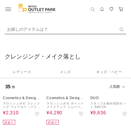
お探しのアイテムは？
クレンジング・メイク落とし
レディース
メンズ
キッズ・ベビー
35
人気順
件
30%OFF
26%OFF
33%OFF
Cosmetics & Designe
Cosmetics & Designe
DUO
r Fragrances
r Fragrances
ラロッシュポゼ クレンジ
ラロッシュポゼ ポイント
スタッフお勧め洗顔セッ
ング ウォーター（メイク
メイクアップ リムーバー
ト BBF2N
落とし）
＆クレンジング ウォータ
¥2,310
¥4,290
¥9,636
ー（メイク落とし）
訳あり
訳あり
30%OFF
20%OFF