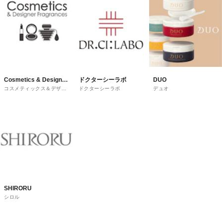
Cosmetics & Designer
ドクターシーラボ
DUO
コスメティックス＆デザイ
ドクターシーラボ
デュオ
Fragrances
ナーフレグランス
SHIRORU
シロル