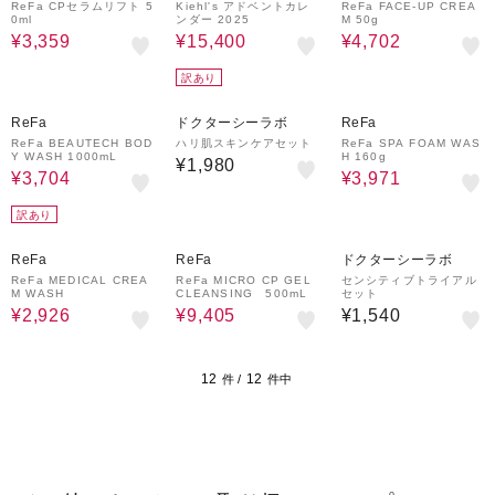
r Fragrances
ReFa CPセラムリフト 5
Kiehl's アドベントカレ
ReFa FACE-UP CREA
0ml
ンダー 2025
M 50g
¥3,359
¥15,400
¥4,702
訳あり
5%OFF
5%OFF
ReFa
ドクターシーラボ
ReFa
ReFa BEAUTECH BOD
ハリ肌スキンケアセット
ReFa SPA FOAM WAS
Y WASH 1000mL
H 160g
¥1,980
¥3,704
¥3,971
訳あり
5%OFF
5%OFF
ReFa
ReFa
ドクターシーラボ
ReFa MEDICAL CREA
ReFa MICRO CP GEL
センシティブトライアル
M WASH
CLEANSING 500mL
セット
¥2,926
¥9,405
¥1,540
12
12
件 /
件中