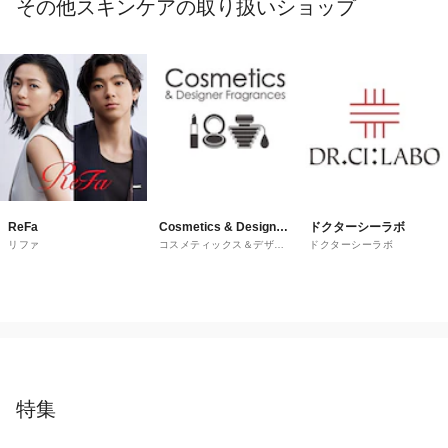
その他スキンケアの取り扱いショップ
ReFa
Cosmetics & Designer
ドクターシーラボ
リファ
コスメティックス＆デザイ
ドクターシーラボ
Fragrances
ナーフレグランス
特集