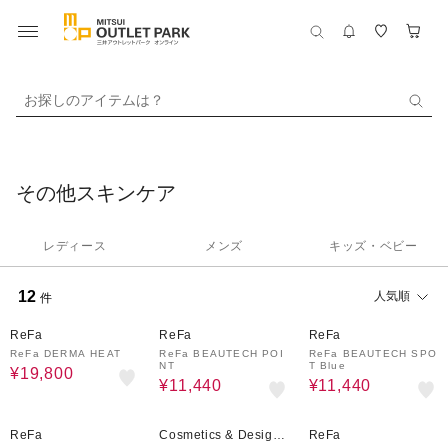
お探しのアイテムは？
その他スキンケア
レディース
メンズ
キッズ・ベビー
12
人気順
件
74%OFF
20%OFF
20%OFF
ReFa
ReFa
ReFa
ReFa DERMA HEAT
ReFa BEAUTECH POI
ReFa BEAUTECH SPO
NT
T Blue
¥19,800
¥11,440
¥11,440
30%OFF
30%OFF
5%OFF
ReFa
Cosmetics & Designe
ReFa