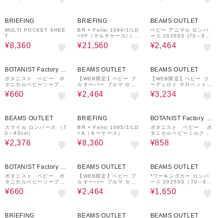
60%OFF
60%OFF
30%OFF
BRIEFING
BRIEFING
BEAMS OUTLET
MULTI POCKET SHEE
BR × Felisi 1094/1/LD
ベビー アニマル ロンパ
T
+FF（マルチケース/ミニ
ース 2026SS (70～80c
財布）
m)
¥8,360
¥21,560
¥2,464
50%OFF
30%OFF
30%OFF
BOTANIST Factory / a
BEAMS OUTLET
BEAMS OUTLET
nd Habit
ボタニスト ベビー ボ
【WEB限定】ベビー プ
【WEB限定】ベビー コ
タニカルベビーソープフ
ルオーバー ブルマ セッ
ーデュロイ サロペット
ォーム 400mL
ト2026SS（70～80c
（70～80cm）
¥660
¥2,464
¥3,234
m）
20%OFF
60%OFF
40%OFF
BEAMS OUTLET
BRIEFING
BOTANIST Factory / a
nd Habit
スマイル ロンパース （7
BR × Felisi 1095/1/LD
ボタニスト ベビー ボ
0～80cm）
+A（キーケース）
タニカルベビーミルクロ
ーション 300mL
¥2,376
¥8,360
¥858
40%OFF
30%OFF
50%OFF
BOTANIST Factory / a
BEAMS OUTLET
BEAMS OUTLET
nd Habit
ボタニスト ベビー ボ
【WEB限定】ベビー プ
*ワーキングカー ロンパ
タニカルベビーソープフ
ルオーバー ブルマ セッ
ース 2025SS（70～80c
ォーム 詰替 350mL
ト2026SS（70～80c
m）
¥660
¥2,464
¥1,650
m）
60%OFF
BRIEFING
BEAMS OUTLET
BEAMS OUTLET