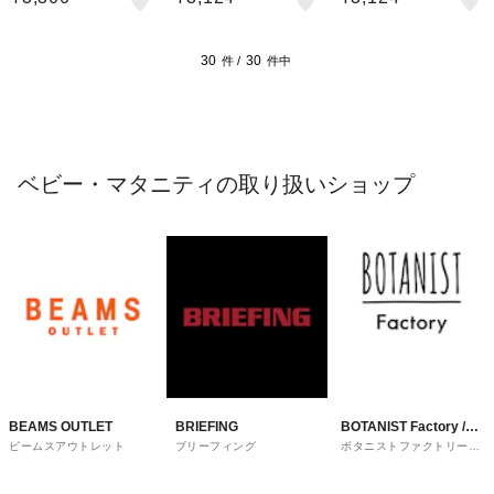
気
気
30
30
件 /
件中
ベビー・マタニティの取り扱いショップ
BEAMS OUTLET
BRIEFING
BOTANIST Factory /
ビームスアウトレット
ブリーフィング
ボタニストファクトリーア
and Habit
ンドハビット