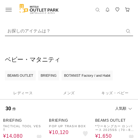
お探しのアイテムは？
ベビー・マタニティ
BEAMS OUTLET
BRIEFING
BOTANIST Factory / and Habit
レディース
メンズ
キッズ・ベビー
30
人気順
件
60%OFF
60%OFF
50%OFF
BRIEFING
BRIEFING
BEAMS OUTLET
TACTICAL TOOL VES
POP UP TRASH BOX
*ワーキングカー ロンパ
T
ース 2025SS（70～80c
¥10,120
m）
¥14,080
¥1,650