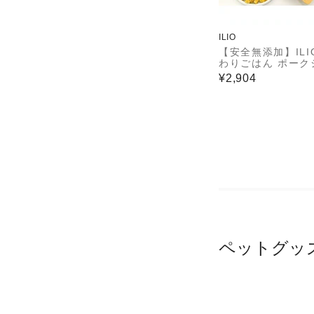
ILIO
【安全無添加】ILI
わりごはん ポーク
＆ライト400g / 
¥2,904
材100％の国産プ
ムドッグフード
ペットグッ