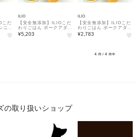
ILIO
ILIO
Oこだ
【安全無添加】ILIOこだ
【安全無添加】ILIOこだ
シニア
わりごはん ポークアダル
わりごはん ポークアダル
自然素
ト800g / 自然素材100％
ト400g / 自然素材100％
¥5,203
¥2,783
レミア
の国産プレミアムドッグ
の国産プレミアムドッグ
フード
フード
4
4
件 /
件中
ズの取り扱いショップ