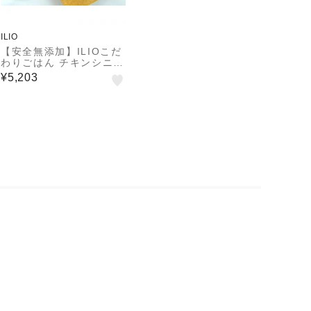
ILIO
【安全無添加】ILIOこだ
わりごはん チキンシニア
＆ライト800g / 自然素
¥5,203
材100％の国産プレミア
ムドッグフード