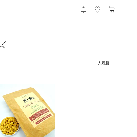
ズ
人気順