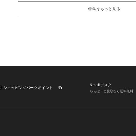
特集をもっと見る
&mallデスク
井ショッピングパークポイント
ららぽーと受取なら送料無料