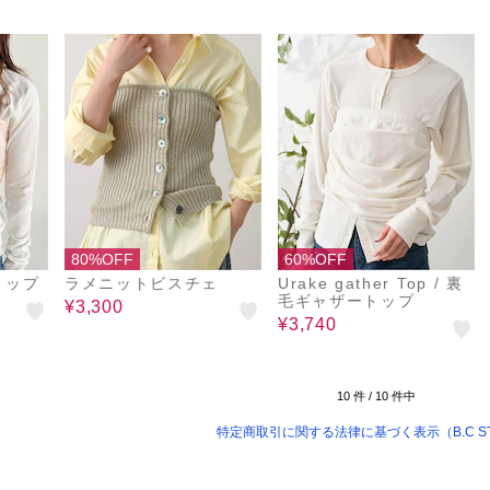
80%OFF
60%OFF
トップ
ラメニットビスチェ
Urake gather Top / 裏
毛ギャザートップ
¥3,300
¥3,740
10
件 /
10
件中
特定商取引に関する法律に基づく表示（B.C S