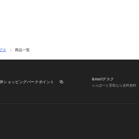
プス
商品一覧
&mallデスク
井ショッピングパークポイント
ららぽーと受取なら送料無料
業施設一覧
三井不動産が展開する商業施設への出店をご検討の方へ