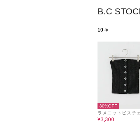
B.C S
10
件
80%OFF
ラメニットビスチ
¥3,300