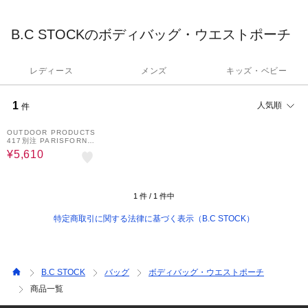
ミックスコーディネートすることで独自に価値を提供する
「Proposed Outlet Shop（提案型アウトレットショップ）」。ビ
B.C STOCKのボディバッグ・ウエストポーチ
ジネスからカジュアルシーンまで幅広くコーディネートしていた
だけます。
レディース
メンズ
キッズ・ベビー
1
人気順
件
40%OFF
OUTDOOR PRODUCTS
417別注 PARISFORNI
A WAIST POUCH
¥5,610
1
件 /
1
件中
特定商取引に関する法律に基づく表示（B.C STOCK）
B.C STOCK
バッグ
ボディバッグ・ウエストポーチ
商品一覧