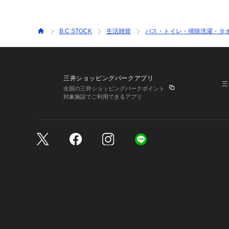
B.C STOCK
生活雑貨
バス・トイレ・掃除洗濯・タ
三井ショッピングパークアプリ
三
全国の三井ショッピングパークポイント
対象施設でご利用できるアプリ
三井不動産が展開する商
サイトのご利用上の注