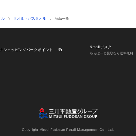
オル
タオル・バスタオル
商品一覧
&mallデスク
井ショッピングパークポイント
ららぽーと受取なら送料無料
業施設一覧
三井不動産が展開する商業施設への出店をご検討の方へ
意
個人情報保護方針
個人情報の取り扱いについて
利用者情
Copyright Mitsui Fudosan Retail Management Co., Ltd.