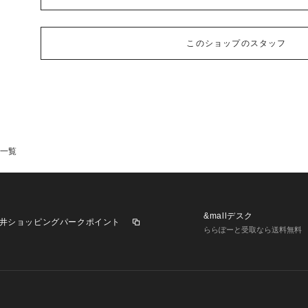
このショップのスタッフ
一覧
&mallデスク
井ショッピングパークポイント
ららぽーと受取なら送料無料