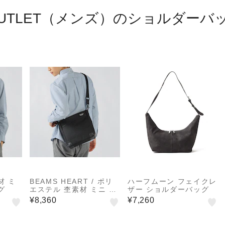
 OUTLET（メンズ）のショルダーバ
材 ミ
BEAMS HEART / ポリ
ハーフムーン フェイクレ
グ
エステル 杢素材 ミニ シ
ザー ショルダーバッグ
ョルダーバッグ
¥8,360
¥7,260