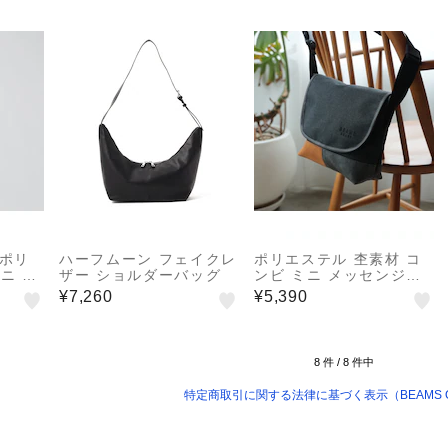
 ポリ
ハーフムーン フェイクレ
ポリエステル 杢素材 コ
ニ シ
ザー ショルダーバッグ
ンビ ミニ メッセンジャ
ーバッグ
¥7,260
¥5,390
8
件 /
8
件中
特定商取引に関する法律に基づく表示（BEAMS O