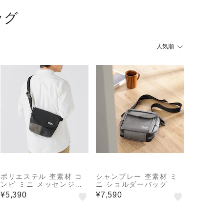
ッグ
人気順
ポリエステル 杢素材 コ
シャンブレー 杢素材 ミ
ンビ ミニ メッセンジャ
ニ ショルダーバッグ
ーバッグ
¥5,390
¥7,590