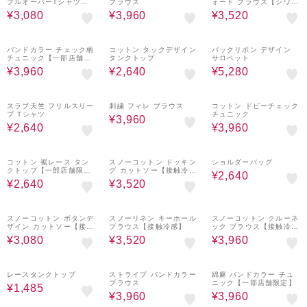
プルオーバーTシャツ
ブラウス
ォード ブラウス【シワに
【接触冷感】
なりにくい】
¥3,080
¥3,960
¥3,520
60%OFF
60%OFF
60%OFF
バンドカラー チェック柄
コットン タックデザイン
バックリボン デザイン
チュニック【一部店舗限
タンクトップ
サロペット
定】
¥3,960
¥2,640
¥5,280
60%OFF
60%OFF
60%OFF
スラブ天竺 フリルスリー
刺繍 フィレ ブラウス
コットン ドビーチェック
ブ Tシャツ
チュニック
¥3,960
¥2,640
¥3,960
60%OFF
60%OFF
70%OFF
コットン 裾レース タン
スノーコットン ドッキン
ショルダーバッグ
クトップ【一部店舗限
グ カットソー【接触冷
¥2,640
定】
感】
¥2,640
¥3,520
60%OFF
60%OFF
60%OFF
スノーコットン ボタンデ
スノーリネン キーホール
スノーコットン クルーネ
ザイン カットソー【接触
ブラウス【接触冷感】
ック ブラウス【接触冷
冷感】
感】
¥3,080
¥3,520
¥3,960
70%OFF
60%OFF
60%OFF
レースタンクトップ
ストライプ バンドカラー
綿麻 バンドカラー チュ
ブラウス
ニック【一部店舗限定】
¥1,485
¥3,960
¥3,960