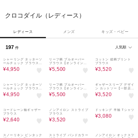
クロコダイル（レディース）
レディース
メンズ
キッズ・ベビー
197
人気順
件
50%OFF
50%OFF
60%OFF
シャーリング タッターソ
リーフ柄 プルオーバー
コットン 総柄プリント
ールチェック ブラウス
ブラウス【オンラインシ
ブラウス
【一部店舗限定】
ョップ・一部店舗限定】
¥4,950
¥5,500
¥3,520
50%OFF
50%OFF
60%OFF
シャーリング タッターソ
リーフ柄 プルオーバー
ギャザースリーブ デザイ
ールチェック ブラウス
ブラウス【オンラインシ
ン カットソー【一部店舗
【一部店舗限定】
ョップ・一部店舗限定】
限定】
¥4,950
¥5,500
¥3,520
70%OFF
60%OFF
60%OFF
コードレーン袖ギャザー
ノンアイロン ストライプ
ドッキング 半袖 Tシャツ
ブラウス
ブラウス
¥3,080
¥2,640
¥3,520
60%OFF
60%OFF
60%OFF
スノーリネン ピンタック
ストライプ バンドカラー
ノンアイロン オックスフ