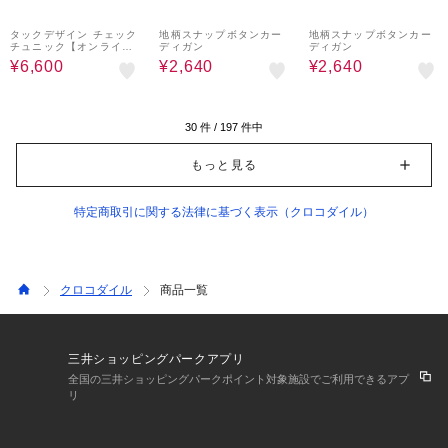
50%OFF
70%OFF
70%OFF
タックデザイン チェック
地柄スナップボタンカー
地柄スナップボタンカー
チュニック【オンライン
ディガン
ディガン
ショップ・一部店舗限
¥6,600
¥2,640
¥2,640
定】
30
件 /
197
件中
もっと見る
特定商取引に関する法律に基づく表示（クロコダイル）
クロコダイル
商品一覧
三井ショッピングパークアプリ
全国の三井ショッピングパークポイント対象施設でご利用できるアプ
リ