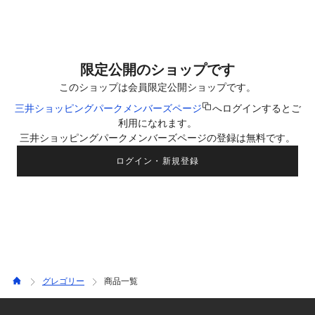
である皆様の心を高ぶらせ、フィールドへ飛び出す一つのきっか
けとなり、より充実した日々への一端を担うアイテムになれば
と、心より願っております。
限定公開のショップです
このショップは会員限定公開ショップです。
三井ショッピングパークメンバーズページ
へログインするとご
利用になれます。
三井ショッピングパークメンバーズページの登録は無料です。
ログイン・新規登録
グレゴリー
商品一覧