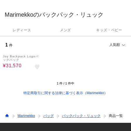
をもたらすデザインを発信します。
Marimekkoのバックパック・リュック
レディース
メンズ
キッズ・ベビー
1
人気順
件
30%OFF
Joy Backpack Logoバ
ックパック
¥31,570
1
件 /
1
件中
特定商取引に関する法律に基づく表示（Marimekko）
Marimekko
バッグ
バックパック・リュック
商品一覧