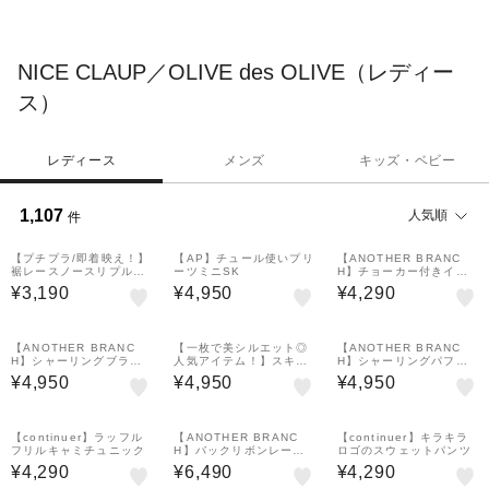
わずファッションをお楽しみいただけて、新しい自分にわくわく
するようなアイテムを提案します。
NICE CLAUP／OLIVE des OLIVE（レディー
ス）
レディース
メンズ
キッズ・ベビー
1,107
人気順
件
【プチプラ/即着映え！】
【AP】チュール使いプリ
【ANOTHER BRANC
裾レースノースリプルオ
ーツミニSK
H】チョーカー付きイレ
ーバー
ヘムキャミチュニック
¥3,190
¥4,950
¥4,290
【ANOTHER BRANC
【一枚で美シルエット◎
【ANOTHER BRANC
H】シャーリングブラウ
人気アイテム！】スキッ
H】シャーリングパフス
ス
パーフレンチスリーブワ
リーブブラウス
¥4,950
¥4,950
¥4,950
ンピース
【continuer】ラッフル
【ANOTHER BRANC
【continuer】キラキラ
フリルキャミチュニック
H】バックリボンレース
ロゴのスウェットパンツ
フレアーパンツ
¥4,290
¥6,490
¥4,290