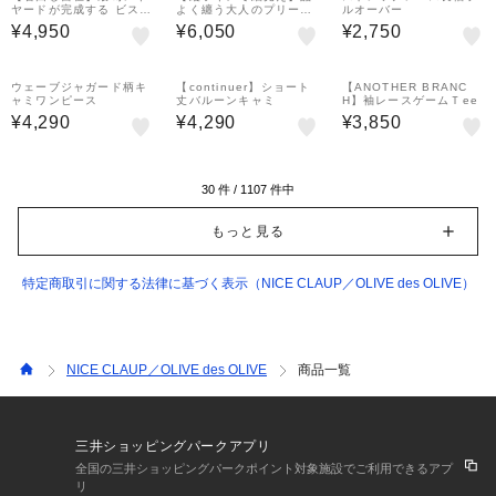
ヤードが完成する ビスチ
よく纏う大人のプリーツ
ルオーバー
ェSETシャツ
チュールスカート
¥4,950
¥6,050
¥2,750
ウェーブジャガード柄キ
【continuer】ショート
【ANOTHER BRANC
ャミワンピース
丈バルーンキャミ
H】袖レースゲームＴee
¥4,290
¥4,290
¥3,850
30
件 /
1107
件中
もっと見る
特定商取引に関する法律に基づく表示（NICE CLAUP／OLIVE des OLIVE）
NICE CLAUP／OLIVE des OLIVE
商品一覧
三井ショッピングパークアプリ
全国の三井ショッピングパークポイント対象施設でご利用できるアプ
リ