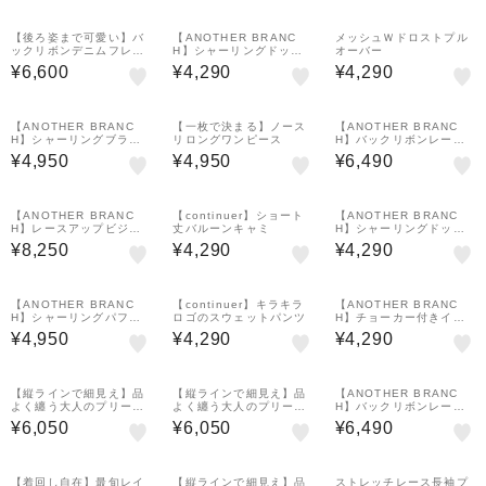
【後ろ姿まで可愛い】バ
【ANOTHER BRANC
メッシュＷドロストプル
ックリボンデニムフレア
H】シャーリングドッキ
オーバー
パンツ
ングペプラムブラウス
¥6,600
¥4,290
¥4,290
【ANOTHER BRANC
【一枚で決まる】ノース
【ANOTHER BRANC
H】シャーリングブラウ
リロングワンピース
H】バックリボンレース
ス
フレアーパンツ
¥4,950
¥4,950
¥6,490
【ANOTHER BRANC
【continuer】ショート
【ANOTHER BRANC
H】レースアップビジュ
丈バルーンキャミ
H】シャーリングドッキ
ー付フレアパンツ
ングペプラムブラウス
¥8,250
¥4,290
¥4,290
【ANOTHER BRANC
【continuer】キラキラ
【ANOTHER BRANC
H】シャーリングパフス
ロゴのスウェットパンツ
H】チョーカー付きイレ
リーブブラウス
ヘムキャミチュニック
¥4,950
¥4,290
¥4,290
【縦ラインで細見え】品
【縦ラインで細見え】品
【ANOTHER BRANC
よく纏う大人のプリーツ
よく纏う大人のプリーツ
H】バックリボンレース
チュールスカート
チュールスカート
フレアーパンツ
¥6,050
¥6,050
¥6,490
【着回し自在】最旬レイ
【縦ラインで細見え】品
ストレッチレース長袖プ