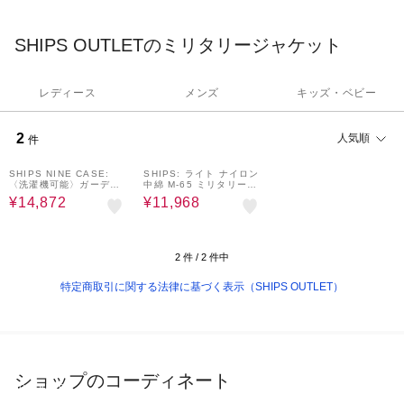
SHIPS OUTLETのミリタリージャケット
レディース
メンズ
キッズ・ベビー
2
人気順
件
60%OFF
60%OFF
SHIPS NINE CASE:
SHIPS: ライト ナイロン
〈洗濯機可能〉ガーデン
中綿 M-65 ミリタリー
ジャケット ◇
ブルゾン
¥14,872
¥11,968
2
件 /
2
件中
特定商取引に関する法律に基づく表示（SHIPS OUTLET）
ショップのコーディネート
SHIPS OUTLET