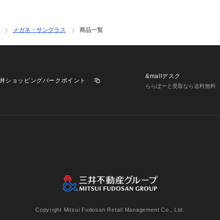
メガネ・サングラス
商品一覧
&mallデスク
井ショッピングパークポイント
ららぽーと受取なら送料無料
業施設一覧
三井不動産が展開する商業施設への出店をご検討の方へ
意
個人情報保護方針
個人情報の取り扱いについて
利用者情
Copyright Mitsui Fudosan Retail Management Co., Ltd.