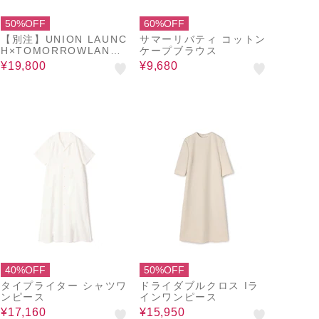
50%OFF
60%OFF
【別注】UNION LAUNC
サマーリバティ コットン
H×TOMORROWLAND
ケープブラウス
コットン ロングシャツワ
¥19,800
¥9,680
ンピース
40%OFF
50%OFF
タイプライター シャツワ
ドライダブルクロス Iラ
ンピース
インワンピース
¥17,160
¥15,950