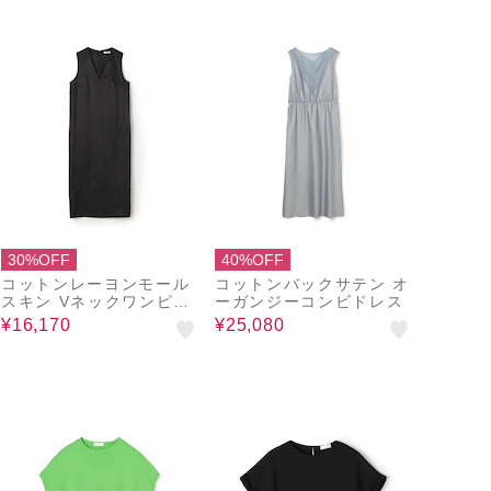
30%OFF
40%OFF
コットンレーヨンモール
コットンバックサテン オ
スキン Vネックワンピー
ーガンジーコンビドレス
ス
¥16,170
¥25,080