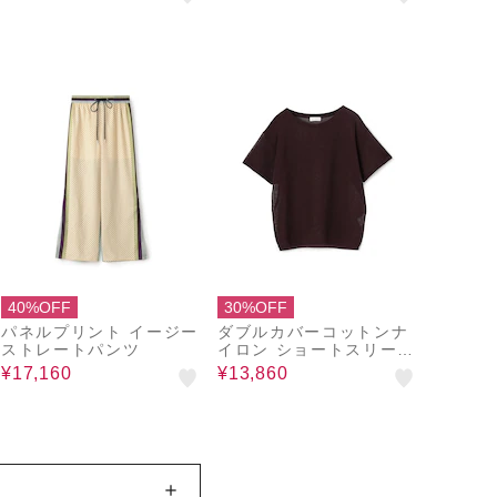
40%OFF
30%OFF
パネルプリント イージー
ダブルカバーコットンナ
ストレートパンツ
イロン ショートスリーブ
プルオーバー
¥17,160
¥13,860