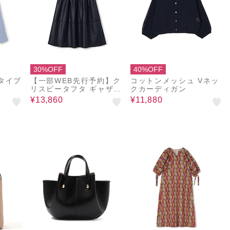
30%OFF
40%OFF
タイブ
【一部WEB先行予約】ク
コットンメッシュ Vネッ
リスピータフタ ギャザー
クカーディガン
マキシスカート
¥13,860
¥11,880