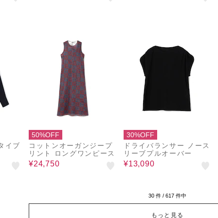
50%OFF
30%OFF
タイブ
コットンオーガンジープ
ドライバランサー ノース
リント ロングワンピース
リーブプルオーバー
¥24,750
¥13,090
30
件 /
617
件中
もっと見る