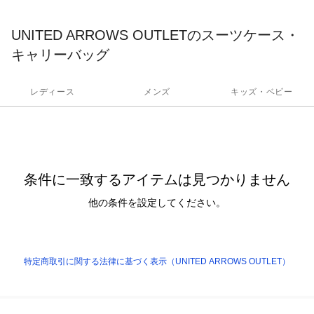
ナイテッドアローズ」「ユナイテッドアローズ グリーンレーベル
リラクシング」などの多数のストアブランドが一堂に並ぶ、 "ユナ
UNITED ARROWS OUTLETのスーツケース・
イテッドアローズ アウトレット"ならではの品揃えが魅力。メン
ズ・ウィメンズの綺麗めアイテムからカジュアルアイテムに至る
キャリーバッグ
まで靴、バッグなどの小物類とのトータルコーディネートも可能
です。
レディース
メンズ
キッズ・ベビー
条件に一致するアイテムは見つかりません
他の条件を設定してください。
特定商取引に関する法律に基づく表示（UNITED ARROWS OUTLET）