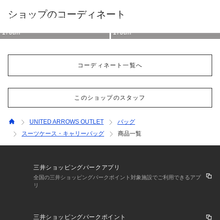
ショップのコーディネート
UNITED ARROWS OUTLET
UNITED ARROWS OUTLET
UNITED ARROWS OUTLET
UNITED ARROWS OUTLET
UNITED ARROWS OUTLET
UNITED ARROWS OUTLET
UNITED ARROWS OUTLET
UNITED ARROWS OUTLET
169cm
169cm
169cm
178cm
178cm
178cm
178cm
178cm
コーディネート一覧へ
このショップのスタッフ
UNITED ARROWS OUTLET
バッグ
スーツケース・キャリーバッグ
商品一覧
三井ショッピングパークアプリ
全国の三井ショッピングパークポイント対象施設でご利用できるアプ
リ
三井ショッピングパークポイント