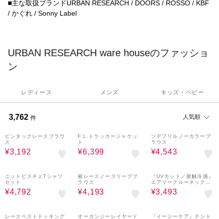
■主な取扱ブランドURBAN RESEARCH / DOORS / ROSSO / KBF
/ かぐれ / Sonny Label
URBAN RESEARCH ware houseのファッショ
ン
レディース
メンズ
キッズ・ベビー
3,762
人気順
件
20%OFF
60%OFF
30%OFF
ピンタックレースブラウ
F.L.トラッカージャケッ
ソデフリルノーカラーブ
ス
ト
ラウス
¥3,192
¥6,399
¥4,543
20%OFF
30%OFF
30%OFF
ニットビスチェTシャツ
裾レースノースリーブブ
『UVカット／接触冷感』
セット
ラウス
エアリークルーネックカ
ーディガン
¥4,792
¥4,193
¥3,493
20%OFF
レースベストドッキング
オーガンジーレイヤード
『イージーケア』テント