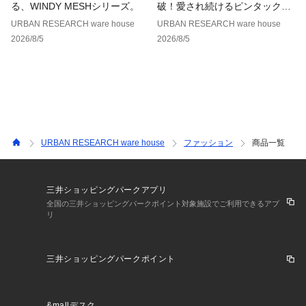
る、WINDY MESHシリーズ。
破！愛され続けるピンタックレ
ースブラウス
URBAN RESEARCH ware house
URBAN RESEARCH ware house
2026/8/5
2026/8/5
URBAN RESEARCH ware house
ファッション
商品一覧
三井ショッピングパークアプリ
全国の三井ショッピングパークポイント対象施設でご利用できるアプ
リ
三井ショッピングパークポイント
&mallデスク