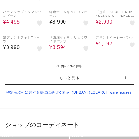
50%OFF
61%OFF
ハーフジップドルマンワ
綿麻デニムキャミワンピ
『別注』SHUHEI KOKI
ンピース
ース
×SENSE OF PLACE
フレアデニム
¥4,495
¥8,990
¥2,990
40%OFF
20%OFF
箔プリントフォトTシャ
『洗濯可』ヨウリュウワ
プリントイージーパンツ
ツ
イドパンツ
¥5,192
¥3,990
¥3,594
30
件 /
3762
件中
もっと見る
特定商取引に関する法律に基づく表示（URBAN RESEARCH ware house）
ショップのコーディネート
URBAN RESEARCH ware house
URBAN RESEARCH ware house
URBAN RESEARCH ware house
URBAN RESEARCH ware house
URBAN RESEARCH ware house
URBAN RESEARCH ware house
URBAN RESEARCH ware house
URBAN RESEARCH ware house
163cm
160cm
149cm
160cm
158cm
158cm
158cm
167cm