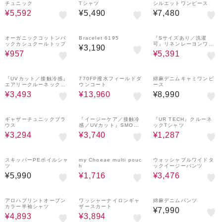
チュニック
Tシャツ
シルエットワンピース
¥5,592
¥5,490
¥7,480
70%OFF
10%OFF
オーガニックコットンバ
Bracelet 6195
『Sサイズあり／洗濯
ックカシュクールトップ
可』リネンレーヨンワイ
¥3,190
ドパンツ
¥957
¥5,391
30%OFF
65%OFF
『UVカット／接触冷感』
770FP撥水フィールドダ
綿麻デニムキャミワンピ
エアリークルーネックカ
ウンコート
ース
ーディガン
¥3,493
¥13,960
¥8,990
40%OFF
50%OFF
70%OFF
ギャザーチュニックブラ
『イージーケア／接触冷
『UR TECH』クルーネ
ウス
感／UVカット』SMOOT
ックTシャツ
H LINEN TOUCH ワン
¥3,294
¥3,740
¥1,287
ピース
60%OFF
60%OFF
スキッパーPEボイルシャ
my Choeae multi pouc
ウォッシャブルワイドタ
ツ
h
ックイージーパンツ
¥5,990
¥1,716
¥3,476
30%OFF
40%OFF
アロハプリントオープン
ワッシャーナイロンギャ
綿麻デニムパンツ
カラー半袖シャツ
ザースカート
¥7,990
¥4,893
¥3,894