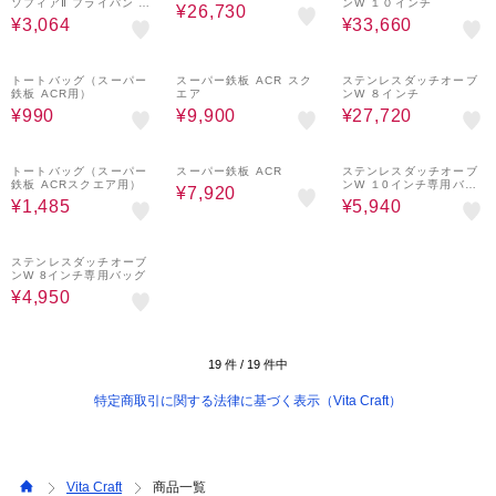
ソフィアⅡ フライパン 2
ンW １０インチ
¥26,730
4cm
¥3,064
¥33,660
10%OFF
10%OFF
10%OFF
トートバッグ（スーパー
スーパー鉄板 ACR スク
ステンレスダッチオーブ
鉄板 ACR用）
エア
ンW ８インチ
¥990
¥9,900
¥27,720
10%OFF
10%OFF
10%OFF
トートバッグ（スーパー
スーパー鉄板 ACR
ステンレスダッチオーブ
鉄板 ACRスクエア用）
ンW １0インチ専用バッ
¥7,920
グ
¥1,485
¥5,940
10%OFF
ステンレスダッチオーブ
ンW 8インチ専用バッグ
¥4,950
19
件 /
19
件中
特定商取引に関する法律に基づく表示（Vita Craft）
Vita Craft
商品一覧