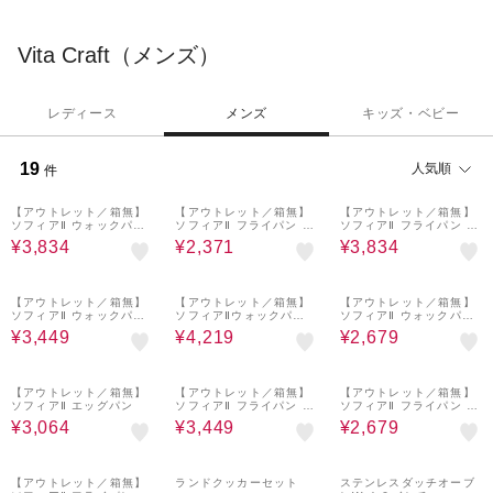
られる創業以来変わらないこだわりの製法で、世界中の家庭にお
いしく健康的なまいにちをお届けしています。
Vita Craft（メンズ）
レディース
メンズ
キッズ・ベビー
19
人気順
件
30%OFF
30%OFF
30%OFF
【アウトレット／箱無】
【アウトレット／箱無】
【アウトレット／箱無】
ソフィアⅡ ウォックパン
ソフィアⅡ フライパン 2
ソフィアⅡ フライパン 2
26cm
0cm
8cm
¥3,834
¥2,371
¥3,834
30%OFF
30%OFF
30%OFF
【アウトレット／箱無】
【アウトレット／箱無】
【アウトレット／箱無】
ソフィアⅡ ウォックパン
ソフィアⅡウォックパン
ソフィアⅡ ウォックパン
24cm
28cm
20cm
¥3,449
¥4,219
¥2,679
30%OFF
30%OFF
30%OFF
【アウトレット／箱無】
【アウトレット／箱無】
【アウトレット／箱無】
ソフィアⅡ エッグパン
ソフィアⅡ フライパン 2
ソフィアⅡ フライパン 2
6cm
2cm
¥3,064
¥3,449
¥2,679
30%OFF
10%OFF
10%OFF
【アウトレット／箱無】
ランドクッカーセット
ステンレスダッチオーブ