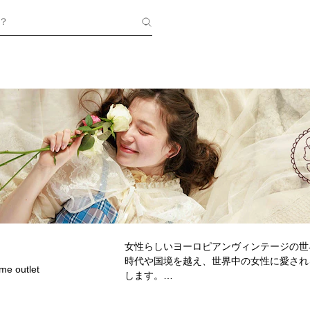
？
女性らしいヨーロピアンヴィンテージの世界観
時代や国境を越え、世界中の女性に愛されるa
me outlet
します。
axes femmeのお洋服であなたのライ
ブランドを通して、彩る花たちが、人と人