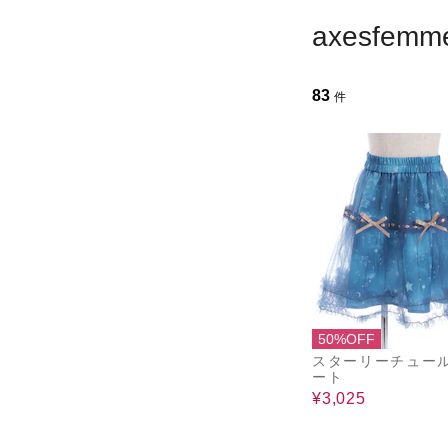
axesfem
83
件
50%OFF
スターリーチュー
ート
¥3,025