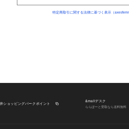
特定商取引に関する法律に基づく表示（axesfemme 
&mallデスク
井ショッピングパークポイント
ららぽーと受取なら送料無料