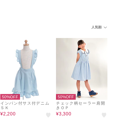
人気順
50%OFF
50%OFF
インパン付サス付デニム
チェック柄セーラー肩開
ＳＫ
きＯＰ
¥2,200
¥3,300