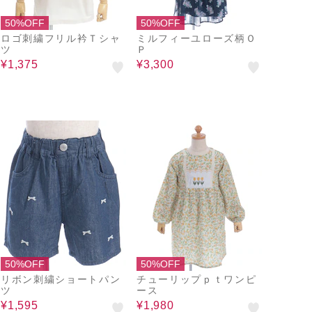
50%OFF
50%OFF
ロゴ刺繍フリル衿Ｔシャ
ミルフィーユローズ柄Ｏ
ツ
Ｐ
¥1,375
¥3,300
50%OFF
50%OFF
リボン刺繍ショートパン
チューリップｐｔワンピ
ツ
ース
¥1,595
¥1,980