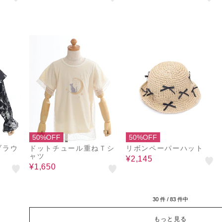
50%OFF
50%OFF
ブラウ
ドットチュール重ねＴシ
リボンペーパーハット
ャツ
¥2,145
¥1,650
30
件 /
83
件中
もっと見る