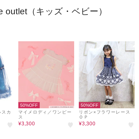
うに。
me outlet（キッズ・ベビー）
50%OFF
50%OFF
ルスカ
マイメロディ／ワンピー
リボン×フラワーレース
ス
ＯＰ
¥3,300
¥3,300