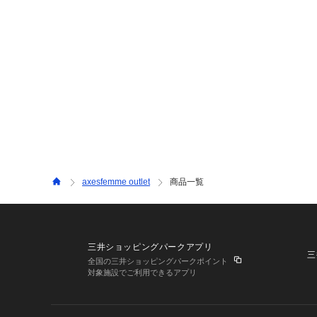
axesfemme outlet
商品一覧
三井ショッピングパークアプリ
三
全国の三井ショッピングパークポイント
対象施設でご利用できるアプリ