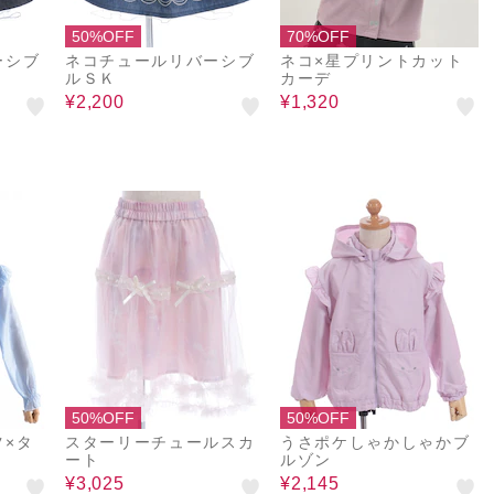
50%OFF
70%OFF
ーシブ
ネコチュールリバーシブ
ネコ×星プリントカット
ルＳＫ
カーデ
¥2,200
¥1,320
50%OFF
50%OFF
ツ×タ
スターリーチュールスカ
うさポケしゃかしゃかブ
ート
ルゾン
¥3,025
¥2,145