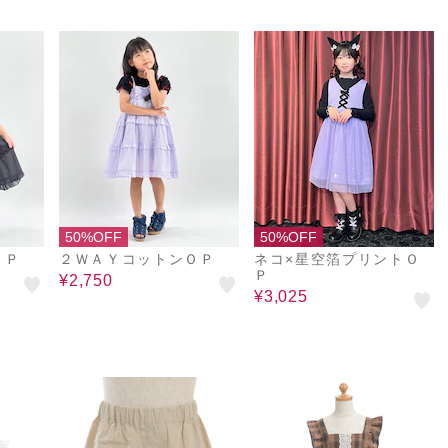
50%OFF
50%OFF
ＯＰ
２ＷＡＹコットンＯＰ
ネコ×星空箔プリントＯ
Ｐ
¥2,750
¥3,025