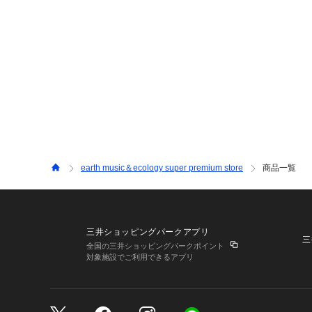
earth music＆ecology super premium store
商品一覧
三井ショッピングパークアプリ
三
全国の三井ショッピングパークポイント
対象施設でご利用できるアプリ