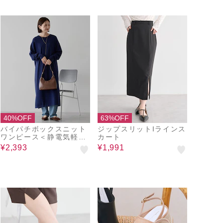
40%OFF
63%OFF
バイパチボックスニット
ジップスリットIラインス
ワンピース＜静電気軽減
カート
＞
¥2,393
¥1,991