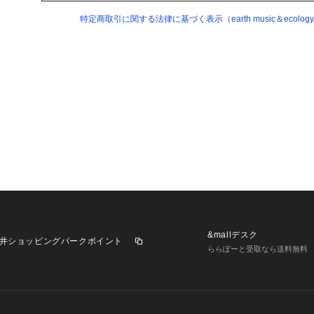
特定商取引に関する法律に基づく表示（earth music＆ecology supe
&mallデスク
井ショッピングパークポイント
ららぽーと受取なら送料無料