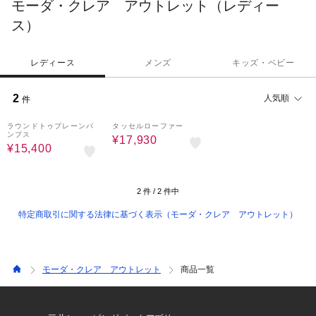
モーダ・クレア アウトレット（レディー
ス）
レディース
メンズ
キッズ・ベビー
2
人気順
件
20%OFF
22%OFF
ラウンドトゥプレーンパ
タッセルローファー
ンプス
¥17,930
¥15,400
2
件 /
2
件中
特定商取引に関する法律に基づく表示（モーダ・クレア アウトレット）
モーダ・クレア アウトレット
商品一覧