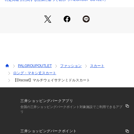
DCU1061401A0001e （ショップ）
す♪
・同系色のブラウスやサマーニットを合わせて、洗練されたワ
ントーンコーデに♪
●おすすめスタイリング
?ドットニットフリルキャミソール
?リブUネックTシャツ
?コード刺繍ロゴ半袖Tシャツ
＊＊＊＊＊＊＊＊＊＊＊＊＊＊＊＊＊＊＊＊＊＊＊
PALGROUPOUTLET
ファッション
スカート
洗濯方法：洗濯機洗い可
ロング・マキシ丈スカート
裏地：あり
【Discoat】マルチウェイサテンミドルスカート
透け感：なし
伸縮性：なし
光沢感：あり
生地の厚さ：普通
三井ショッピングパークアプリ
＊＊＊＊＊＊＊＊＊＊＊＊＊＊＊＊＊＊＊＊＊＊＊
全国の三井ショッピングパークポイント対象施設でご利用できるアプ
※ブラックその他１のタグ表記はBKﾄﾞｯﾄとなっております。
リ
●STAFF着用コメント
152cmスタッフ：ウエストが総ゴムなので、好きな位置で丈感
三井ショッピングパークポイント