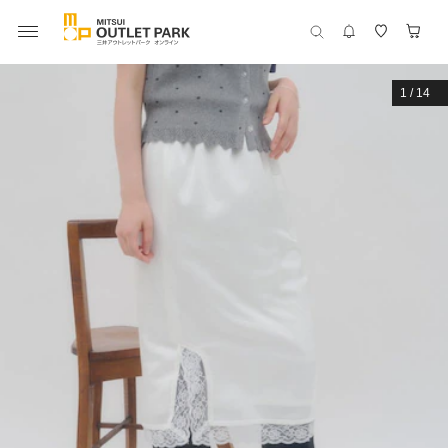
1
/
14