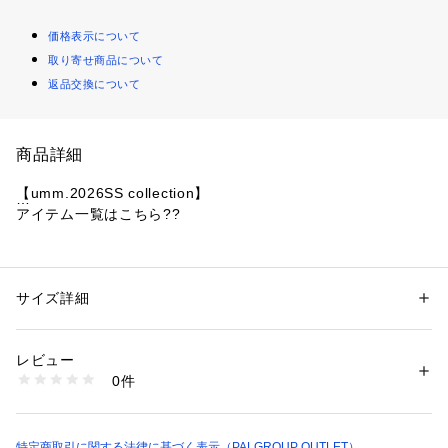
価格表示について
取り寄せ商品について
返品交換について
商品詳細
【umm.2026SS collection】
アイテム一覧はこちら??
・スリットの位置を斜め前や横、後ろなど自由に変えることで
様々なコーデを楽しめます◎
・大きなポケットは機能性はもちろん、カジュアルダウンさせ
サイズ詳細
性別：
レディース
てくれて普段のコーデに馴染みます！
カテゴリー：
ファッション
 ＞ 
スカート
 ＞ 
ロング・マキシ丈スカート
素材：（表地）　ポリエステル　100％
（裏地）　ポリエステル　100％
レビュー
●スタイリング
（レース部分）　ナイロン　100％
0件
・オーバーサイズのロゴTシャツやスウェットと合わせてトレ
※着用時、洗濯時は必ず取り扱い表示・タグをご確認の上、お取り扱いく
ンドのカジュアルミックスコーデ★
ださい。
・クロップド丈のトップスやピタッとしたリブニットを合わせ
生産国：中国
て、スカートをデニムに重ねればレイヤードコーデも楽しめま
特定商取引に関する法律に基づく表示（PALGROUP OUTLET）
商品番号：
1087400009502 
（モール）