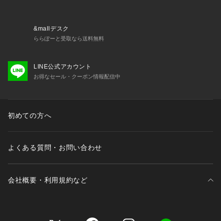
を調整できるのがありがたい！レイヤードもできる丈感なの
で、スカート単体で履いても長すぎないのが嬉しいです♪スリ
ットから覗くレースが抜け感をプラスしてくれるので、重たい
&mallデスク
印象になりません。低身長でもバランスが取りやすく、フラッ
ららぽーと受取なら送料無料
トシューズやスニーカー合わせでもスタイルアップして見えま
す。
LINE公式アカウント
お得なセール・クーポン情報配信中
155cmスタッフ：着用すると、ふくらはぎの真ん中あたりの、
一番足が綺麗に見える丈感で履けました。光沢のあるサテン生
地ですが、ストンと落ちるIラインシルエットなので着膨れせ
ず、すっきりと着こなせます★ウエストゴムで履き心地がとに
初めての方へ
かく楽ちんなので、長時間のお出かけや旅行にもぴったりで
す。シワになりにくい素材感も高ポイント◎
よくある質問・お問い合わせ
160cmスタッフ：すっきりとしたミドル丈で着用できました。
足さばきも良く、アクティブに動きたい日にも快適です。サイ
ドに深く入ったスリットからレースが覗くデザインが大人っぽ
会社概要・利用規約など
く、歩くたびに表情が変わるのが素敵です。コンパクトなトッ
プスをアウトしてきれいめに着るのはもちろん、あえてゆるっ
としたパーカーやメンズサイズのスウェットを合わせてカジュ
アルに着崩すのが今の気分♪
三井不動産が展開する商業施設一覧