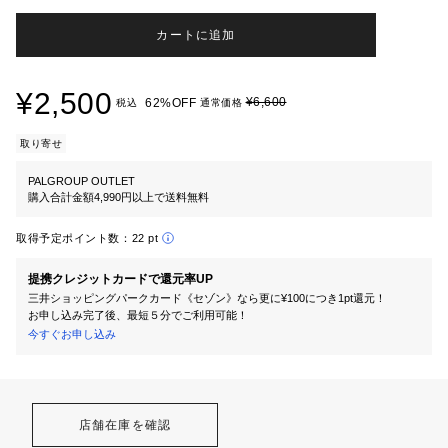
カートに追加
¥2,500
¥6,600
62%OFF
税込
通常価格
取り寄せ
PALGROUP OUTLET
購入合計金額4,990円以上で送料無料
取得予定ポイント数：
22 pt
提携クレジットカードで還元率UP
三井ショッピングパークカード《セゾン》なら更に¥100につき1pt還元！
お申し込み完了後、最短５分でご利用可能！
今すぐお申し込み
店舗在庫を確認