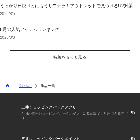
うっかり日焼けとはもうサヨナラ！アウトレットで見つけるUV対策ウ
ェア
2026/8/5
8月の人気アイテムランキング
2026/8/3
特集をもっと見る
Discoat
商品一覧
三井ショッピングパークアプリ
全国の三井ショッピングパークポイント対象施設でご利用できるアプ
リ
三井ショッピングパークポイント