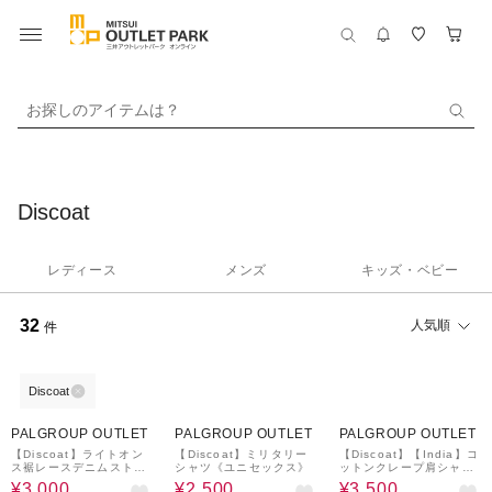
お探しのアイテムは？
Discoat
レディース
メンズ
キッズ・ベビー
32
人気順
件
Discoat
61%OFF
67%OFF
64%OFF
PALGROUP OUTLET
PALGROUP OUTLET
PALGROUP OUTLET
【Discoat】ライトオン
【Discoat】ミリタリー
【Discoat】【India】コ
ス裾レースデニムストレ
シャツ《ユニセックス》
ットンクレープ肩シャー
ートパンツ
リングワンピース
¥3,000
¥2,500
¥3,500