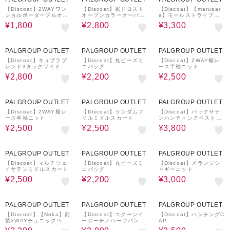
【Discoat】2WAYワン
【Discoat】裾ドロスト
【Discoat】【marusar
ショルボーダープルオー
オープンカラーオーバー
a】モールストライプイ
バー
シャツ《ユニセックス》
ージーパンツ
¥1,800
¥2,800
¥3,300
57%OFF
62%OFF
62%OFF
PALGROUP OUTLET
PALGROUP OUTLET
PALGROUP OUTLET
【Discoat】キュプラブ
【Discoat】丸ビーズミ
【Discoat】2WAY裾レ
レンド3タックワイドパ
ニバッグ
ース半袖ニット
ンツ
¥2,800
¥2,200
¥2,500
62%OFF
62%OFF
59%OFF
PALGROUP OUTLET
PALGROUP OUTLET
PALGROUP OUTLET
【Discoat】2WAY裾レ
【Discoat】ランダムフ
【Discoat】バックサテ
ース半袖ニット
リルミドルスカート
ンハンティングベスト
《ユニセックス》
¥2,500
¥2,500
¥3,800
62%OFF
62%OFF
61%OFF
PALGROUP OUTLET
PALGROUP OUTLET
PALGROUP OUTLET
【Discoat】マルチウェ
【Discoat】丸ビーズミ
【Discoat】メランジシ
イサテンミドルスカート
ニバッグ
ャギーニット
¥2,500
¥2,200
¥3,000
60%OFF
61%OFF
62%OFF
PALGROUP OUTLET
PALGROUP OUTLET
PALGROUP OUTLET
【Discoat】【Noka】前
【Discoat】コクーンイ
【Discoat】ハンチングC
後2WAYチュニックベス
ージーチノハーフパンツ
AP
ト
《ユニセックス》