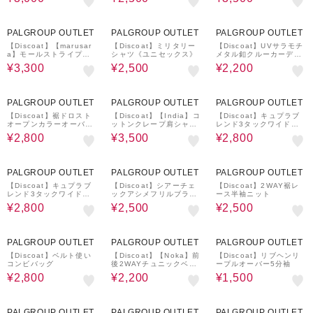
57%OFF
67%OFF
62%OFF
PALGROUP OUTLET
PALGROUP OUTLET
PALGROUP OUTLET
【Discoat】【marusar
【Discoat】ミリタリー
【Discoat】UVサラモチ
a】モールストライプイ
シャツ《ユニセックス》
メタル釦クルーカーディ
ージーパンツ
ガン
¥3,300
¥2,500
¥2,200
59%OFF
64%OFF
57%OFF
PALGROUP OUTLET
PALGROUP OUTLET
PALGROUP OUTLET
【Discoat】裾ドロスト
【Discoat】【India】コ
【Discoat】キュプラブ
オープンカラーオーバー
ットンクレープ肩シャー
レンド3タックワイドパ
シャツ《ユニセックス》
リングワンピース
ンツ
¥2,800
¥3,500
¥2,800
57%OFF
62%OFF
62%OFF
PALGROUP OUTLET
PALGROUP OUTLET
PALGROUP OUTLET
【Discoat】キュプラブ
【Discoat】シアーチェ
【Discoat】2WAY裾レ
レンド3タックワイドパ
ックアシメフリルブラウ
ース半袖ニット
ンツ
ス
¥2,800
¥2,500
¥2,500
57%OFF
60%OFF
61%OFF
PALGROUP OUTLET
PALGROUP OUTLET
PALGROUP OUTLET
【Discoat】ベルト使い
【Discoat】【Noka】前
【Discoat】リブヘンリ
コンビバッグ
後2WAYチュニックベス
ープルオーバー5分袖
ト
¥2,800
¥2,200
¥1,500
63%OFF
59%OFF
57%OFF
PALGROUP OUTLET
PALGROUP OUTLET
PALGROUP OUTLET