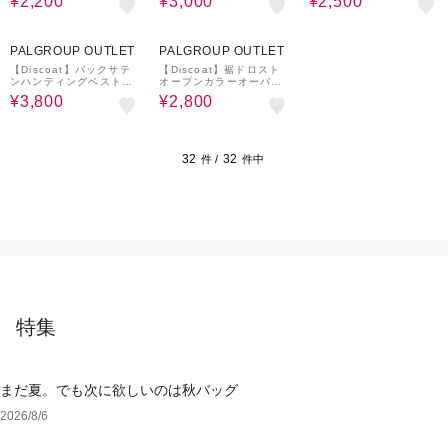
¥2,200
¥3,000
¥2,500
59%OFF
59%OFF
PALGROUP OUTLET
PALGROUP OUTLET
【Discoat】バックサテ
【Discoat】裾ドロスト
ンハンティングベスト
オープンカラーオーバー
《ユニセックス》
シャツ《ユニセックス》
¥3,800
¥2,800
32
32
件 /
件中
特集
まだ夏。でも次に欲しいのは秋バッグ
2026/8/6