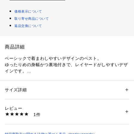
価格表示について
取り寄せ商品について
返品交換について
商品詳細
ベーシックで着まわしやすいデザインのベスト。

ゆったりめの身幅かつ裏地付きで、レイヤードがしやすいデザ
インです。

6つ並んだボタンが可愛らしく、ボタンを開けてご着用いただ
くのもおすすめです。

ブラウスはもちろん、ワンピースや薄手のニットとの相性も抜
サイズ詳細
性別：
レディース
群。

カテゴリー：
ファッション
 ＞ 
トップス
 ＞ 
ベスト・ジレ
素材：表地　コットン　100%

着まわしやすいカラー展開でお作りしております。
裏地　コットン　100%
レビュー
生産国：中国
1件
商品番号：
1088600000058 
（モール）
PO-25117 （ショップ）