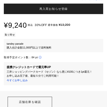
再入荷お知らせ登録
¥9,240
¥13,200
30%OFF
税込
通常価格
取り寄せ
tandey parade
購入合計金額11,000円以上で送料無料
取得予定ポイント数：
84 pt
提携クレジットカードで還元率UP
三井ショッピングパークカード《セゾン》なら更に¥100につき1pt還元！
お申し込み完了後、最短５分でご利用可能！
今すぐお申し込み
店舗在庫を確認