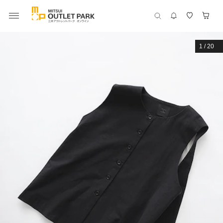
1
/
20