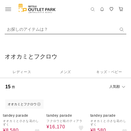
お探しのアイテムは？
オオカミとフクロウ
レディース
メンズ
キッズ・ベビー
15
人気順
件
オオカミとフクロウ
40%OFF
30%OFF
40%OFF
tandey parade
tandey parade
tandey parade
オオカミと小さな花のし
フクロウと暁のティアラ
オオカミと小さな花のし
ずく
ずく
¥16,170
¥8,580
¥8,580