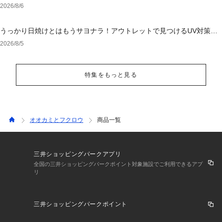
2026/8/6
うっかり日焼けとはもうサヨナラ！アウトレットで見つけるUV対策ウ
ェア
2026/8/5
特集をもっと見る
オオカミとフクロウ
商品一覧
三井ショッピングパークアプリ
全国の三井ショッピングパークポイント対象施設でご利用できるアプ
リ
三井ショッピングパークポイント