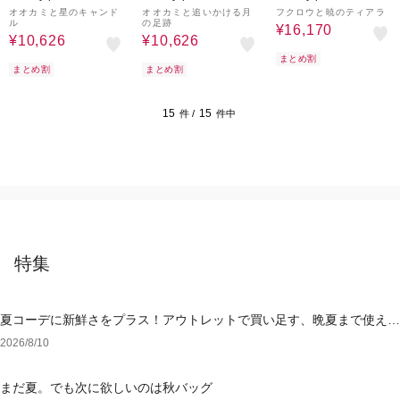
オオカミと星のキャンド
オオカミと追いかける月
フクロウと暁のティアラ
ル
の足跡
¥16,170
¥10,626
¥10,626
まとめ割
まとめ割
まとめ割
15
15
件 /
件中
特集
夏コーデに新鮮さをプラス！アウトレットで買い足す、晩夏まで使える
アイテム
2026/8/10
まだ夏。でも次に欲しいのは秋バッグ