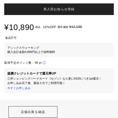
再入荷お知らせ登録
¥10,890
¥12,100
10%OFF
税込
通常価格
返品不可
アシックスウォーキング
購入合計金額4,990円以上で送料無料
取得予定ポイント数：
99 pt
提携クレジットカードで還元率UP
三井ショッピングパークカード《セゾン》なら更に¥100につき1pt還元！
お申し込み完了後、最短５分でご利用可能！
今すぐお申し込み
店舗在庫を確認