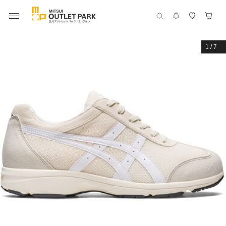
1
/
7