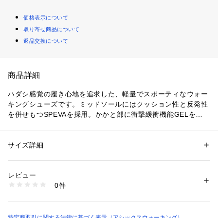
価格表示について
取り寄せ商品について
返品交換について
商品詳細
ハダシ感覚の履き心地を追求した、軽量でスポーティなウォー
キングシューズです。ミッドソールにはクッション性と反発性
を併せもつSPEVAを採用。かかと部に衝撃緩衝機能GELを搭載
し、優れたクッション性を発揮します。歩行時の重心を靴底に
設けた縦の溝に集めることにより、着地から蹴り出しまでの歩
行を安定させるアシックス独自の「ガイダンスライン」構造を
サイズ詳細
性別：
メンズ
採用。内側にファスナーを配置し、脱ぎ履きも簡単です。アッ
カテゴリー：
シューズ
 ＞ 
ブーツ
素材：本体＝ポリエステル・人工皮革　アウターソール＝ゴム底
パーは通気性があり、やわらかなメッシュ素材。アシックスス
生産国：インドネシア/日本（原産国の選択はできません）
レビュー
トライプをあしらった、スポーティなデザインです。
商品番号：
1089300000182 
（モール）
0件
TDW536-201 （ショップ）
特定商取引に関する法律に基づく表示（アシックスウォーキング）