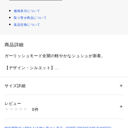
価格表示について
取り寄せ商品について
返品交換について
商品詳細
ガーリッシュモード全開の軽やかなシュシュが新着。
【デザイン・シルエット】
・シアーなオーガンジー素材を用いた、軽やかなシュシュ。
・細身のリボンをデコレーションしてスウィートにフィニッシ
ュ。
サイズ詳細
性別：
レディース
【カラー】
カテゴリー：
ファッション
 ＞ 
帽子・ヘアアクセサリー
 ＞ 
ヘアゴム・シュ
シュ
・ブラック、ライトグレー、ベビーピンクの3色展開。
素材：ポリエステル
レビュー
【スタイリングポイント】
生産国：大韓民国
0件
・軽いドレスアップのヘアスタイルにも活躍。
商品番号：
1094100000217 
（モール）
GIZ34220 （ショップ）
・あえてカジュアルな着こなしに取り入れてみるのもアリ。
※撮影時の光、お使いのモニター環境によって色の見え方が違