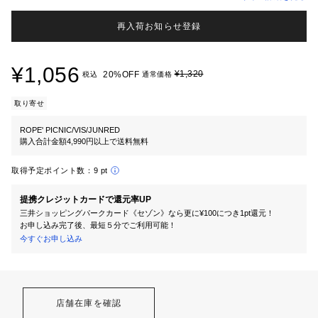
再入荷お知らせ登録
¥1,056
¥1,320
20%OFF
税込
通常価格
取り寄せ
ROPE' PICNIC/VIS/JUNRED
購入合計金額4,990円以上で送料無料
取得予定ポイント数：
9 pt
提携クレジットカードで還元率UP
三井ショッピングパークカード《セゾン》なら更に¥100につき1pt還元！
お申し込み完了後、最短５分でご利用可能！
今すぐお申し込み
店舗在庫を確認