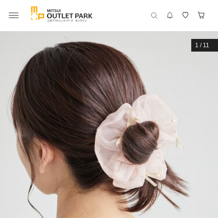
1
/
11