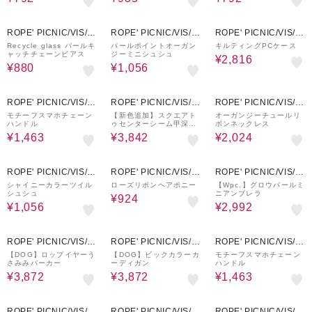
50%OFF
20%OFF
20%OFF
ROPE' PICNIC/VIS/J
ROPE' PICNIC/VIS/J
ROPE' PICNIC/VIS/J
UNRED
UNRED
UNRED
Recycle glass パールキ
パールポイントオーガン
キルティングPCケース
ャッチチェーンピアス
ジーミニシュシュ
¥2,816
¥880
¥1,056
30%OFF
30%OFF
20%OFF
ROPE' PICNIC/VIS/J
ROPE' PICNIC/VIS/J
ROPE' PICNIC/VIS/J
UNRED
UNRED
UNRED
モチーフスマホチェーン
【新色追加】スクエアト
オーガンジーチュールリ
ハンドル
ゥセンターシーム甲深バ
ボンネックレス
ブーシュ
¥1,463
¥3,842
¥2,024
20%OFF
30%OFF
20%OFF
ROPE' PICNIC/VIS/J
ROPE' PICNIC/VIS/J
ROPE' PICNIC/VIS/J
UNRED
UNRED
UNRED
シャイニーカラーツイル
ローズリボンヘアポニー
【Wpc.】グロウパールミ
シュシュ
ニアンブレラ
¥924
¥1,056
¥2,992
20%OFF
20%OFF
30%OFF
ROPE' PICNIC/VIS/J
ROPE' PICNIC/VIS/J
ROPE' PICNIC/VIS/J
UNRED
UNRED
UNRED
【DOG】ロップイヤーう
【DOG】ビックカラーカ
モチーフスマホチェーン
さみみパーカー
ーディガン
ハンドル
¥3,872
¥3,872
¥1,463
20%OFF
30%OFF
30%OFF
ROPE' PICNIC/VIS/J
ROPE' PICNIC/VIS/J
ROPE' PICNIC/VIS/J