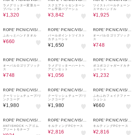
UNRED
UNRED
UNRED
ラメグリッター変形カー
スクエアトゥセンターシ
ツイストパールチェーン
ブバレッタ
ーム甲深バブーシュ
スマホハンドル
¥1,320
¥3,842
¥1,925
20%OFF
20%OFF
ROPE' PICNIC/VIS/J
ROPE' PICNIC/VIS/J
ROPE' PICNIC/VIS/J
UNRED
UNRED
UNRED
ふわっとハンドタオル
パールポイントツイスト
オーバルロゴリブソック
カチューシャ
ス
¥660
¥1,650
¥748
20%OFF
20%OFF
30%OFF
ROPE' PICNIC/VIS/J
ROPE' PICNIC/VIS/J
ROPE' PICNIC/VIS/J
UNRED
UNRED
UNRED
オーバルロゴリブソック
ラメグリッターハートヘ
ポコポコジャガードカチ
ス
アピンセット
ューシャ
¥748
¥1,056
¥1,232
ROPE' PICNIC/VIS/J
ROPE' PICNIC/VIS/J
ROPE' PICNIC/VIS/J
UNRED
UNRED
UNRED
クーリッシュチューブ/リ
クーリッシュチューブ/リ
ふわふわフェイクファー
ンクコーデ
ンクコーデ
シュシュ
¥1,980
¥1,980
¥660
30%OFF
20%OFF
20%OFF
ROPE' PICNIC/VIS/J
ROPE' PICNIC/VIS/J
ROPE' PICNIC/VIS/J
UNRED
UNRED
UNRED
ANTISHOCK ヘアゴム
キルティングPCケース
キルティングPCケース
アソートモチーフ
¥2,816
¥2,816