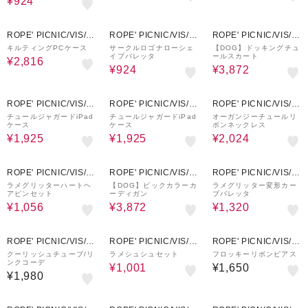
¥924
20%OFF
30%OFF
20%OFF
ROPE' PICNIC/VIS/J
ROPE' PICNIC/VIS/J
ROPE' PICNIC/VIS/J
UNRED
UNRED
UNRED
キルティングPCケース
サークルロゴナローシェ
【DOG】ドッキングチュ
イプバレッタ
ールスカート
¥2,816
¥924
¥3,872
30%OFF
30%OFF
20%OFF
ROPE' PICNIC/VIS/J
ROPE' PICNIC/VIS/J
ROPE' PICNIC/VIS/J
UNRED
UNRED
UNRED
チュールジャガードiPad
チュールジャガードiPad
オーガンジーチュールリ
ケース
ケース
ボンネックレス
¥1,925
¥1,925
¥2,024
20%OFF
20%OFF
20%OFF
ROPE' PICNIC/VIS/J
ROPE' PICNIC/VIS/J
ROPE' PICNIC/VIS/J
UNRED
UNRED
UNRED
ラメグリッターハートヘ
【DOG】ビックカラーカ
ラメグリッター変形カー
アピンセット
ーディガン
ブバレッタ
¥1,056
¥3,872
¥1,320
30%OFF
ROPE' PICNIC/VIS/J
ROPE' PICNIC/VIS/J
ROPE' PICNIC/VIS/J
UNRED
UNRED
UNRED
クーリッシュチューブ/リ
ラメシュシュセット
フロッキーリボンピアス
ンクコーデ
¥1,001
¥1,650
¥1,980
20%OFF
30%OFF
30%OFF