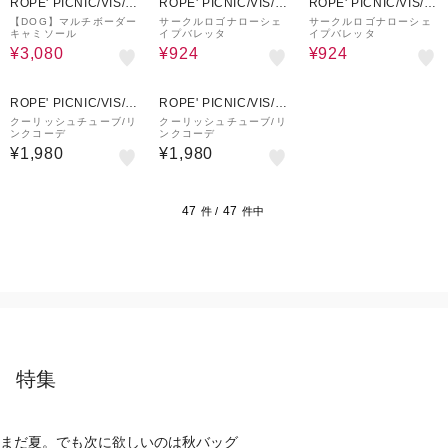
ROPE' PICNIC/VIS/J
ROPE' PICNIC/VIS/J
ROPE' PICNIC/VIS/J
UNRED
UNRED
UNRED
【DOG】マルチボーダー
サークルロゴナローシェ
サークルロゴナローシェ
キャミソール
イプバレッタ
イプバレッタ
¥3,080
¥924
¥924
ROPE' PICNIC/VIS/J
ROPE' PICNIC/VIS/J
UNRED
UNRED
クーリッシュチューブ/リ
クーリッシュチューブ/リ
ンクコーデ
ンクコーデ
¥1,980
¥1,980
47
47
件 /
件中
特集
まだ夏。でも次に欲しいのは秋バッグ