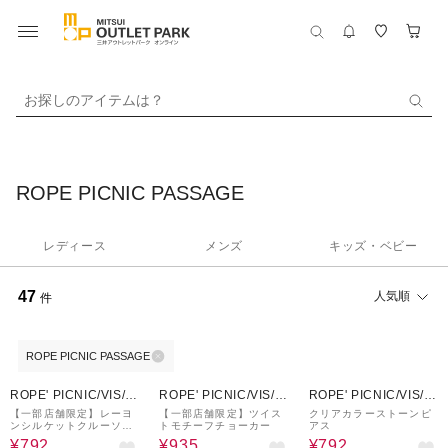
お探しのアイテムは？
ROPE PICNIC PASSAGE
レディース
メンズ
キッズ・ベビー
47
人気順
件
ROPE PICNIC PASSAGE
20%OFF
50%OFF
20%OFF
ROPE' PICNIC/VIS/J
ROPE' PICNIC/VIS/J
ROPE' PICNIC/VIS/J
UNRED
UNRED
UNRED
【一部店舗限定】レーヨ
【一部店舗限定】ツイス
クリアカラーストーンピ
ンシルケットクルーソッ
トモチーフチョーカー
アス
クス
¥792
¥935
¥792