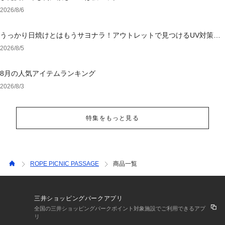
2026/8/6
うっかり日焼けとはもうサヨナラ！アウトレットで見つけるUV対策ウ
ェア
2026/8/5
8月の人気アイテムランキング
2026/8/3
特集をもっと見る
ROPE PICNIC PASSAGE
商品一覧
三井ショッピングパークアプリ
全国の三井ショッピングパークポイント対象施設でご利用できるアプ
リ