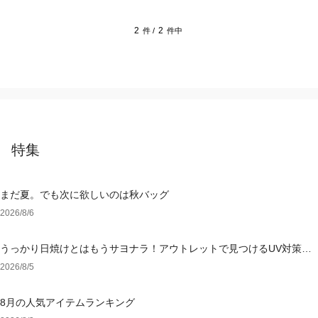
2
2
件 /
件中
特集
まだ夏。でも次に欲しいのは秋バッグ
2026/8/6
うっかり日焼けとはもうサヨナラ！アウトレットで見つけるUV対策ウ
ェア
2026/8/5
8月の人気アイテムランキング