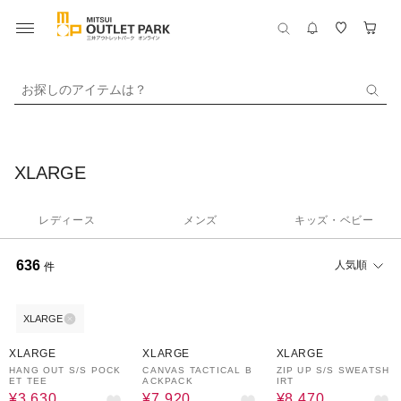
お探しのアイテムは？
XLARGE
レディース
メンズ
キッズ・ベビー
636
人気順
件
XLARGE
40%OFF
40%OFF
30%OFF
XLARGE
XLARGE
XLARGE
HANG OUT S/S POCK
CANVAS TACTICAL B
ZIP UP S/S SWEATSH
ET TEE
ACKPACK
IRT
¥3,630
¥7,920
¥8,470