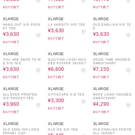
8/17で終了
8/17で終了
8/17で終了
40%OFF
40%OFF
40%OFF
XLARGE
XLARGE
XLARGE
HANG OUT S/S POCK
LA VARSITY S/S TEE
OLD ENGLISH S/S TE
ET TEE
E
¥3,630
¥3,630
¥3,630
8/17で終了
8/17で終了
8/17で終了
40%OFF
70%OFF
50%OFF
XLARGE
XLARGE
XLARGE
YOU ARE DEAD TO M
QUILTING LOGO HOO
GOOD TIME HOODED
E S/S TEE
DED PUFFER JACKET
SWEATSHIRT
¥3,630
¥6,600
¥7,150
8/17で終了
8/17で終了
8/17で終了
40%OFF
50%OFF
70%OFF
XLARGE
XLARGE
XLARGE
ALLOVER PRINTED
CITYSCAPE S/S TEE
ROPE LOGO HOODED
S/S POCKET TEE
SWEATSHIRT
¥3,300
¥3,960
¥4,290
8/17で終了
8/17で終了
8/17で終了
40%OFF
10%OFF
40%OFF
XLARGE
XLARGE
XLARGE
OLD ENGLISH LOGO
OLD OG S/S TEE
OLD ENGLISH FOOTB
6PANEL CAP
ALL JERSEY