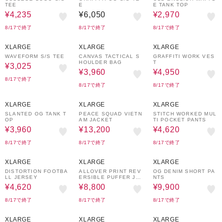
TEE
E
E TANK TOP
¥4,235
¥6,050
¥2,970
8/17で終了
8/17で終了
8/17で終了
50%OFF
40%OFF
70%OFF
XLARGE
XLARGE
XLARGE
WAVEFORM S/S TEE
CANVAS TACTICAL S
GRAFFITI WORK VES
HOULDER BAG
T
¥3,025
¥3,960
¥4,950
8/17で終了
8/17で終了
8/17で終了
10%OFF
40%OFF
70%OFF
XLARGE
XLARGE
XLARGE
SLANTED OG TANK T
PEACE SQUAD VIETN
STITCH WORKED MUL
OP
AM JACKET
TI POCKET PANTS
¥3,960
¥13,200
¥4,620
8/17で終了
8/17で終了
8/17で終了
30%OFF
50%OFF
10%OFF
XLARGE
XLARGE
XLARGE
DISTORTION FOOTBA
ALLOVER PRINT REV
OG DENIM SHORT PA
LL JERSEY
ERSIBLE PUFFER JA
NTS
CKET
¥4,620
¥8,800
¥9,900
8/17で終了
8/17で終了
8/17で終了
30%OFF
30%OFF
40%OFF
XLARGE
XLARGE
XLARGE