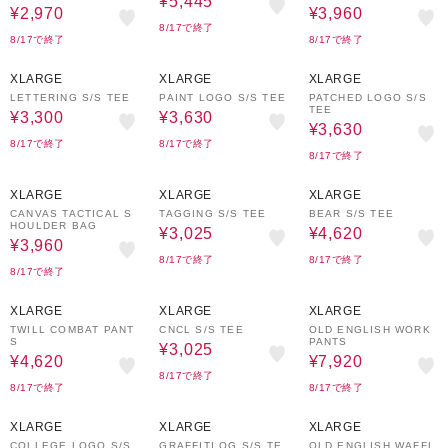
¥5,445
¥2,970
¥3,960
8/17で終了
8/17で終了
8/17で終了
50%OFF
40%OFF
40%OFF
XLARGE
XLARGE
XLARGE
LETTERING S/S TEE
PAINT LOGO S/S TEE
PATCHED LOGO S/S
TEE
¥3,300
¥3,630
¥3,630
8/17で終了
8/17で終了
8/17で終了
40%OFF
50%OFF
30%OFF
XLARGE
XLARGE
XLARGE
CANVAS TACTICAL S
TAGGING S/S TEE
BEAR S/S TEE
HOULDER BAG
¥3,025
¥4,620
¥3,960
8/17で終了
8/17で終了
8/17で終了
70%OFF
50%OFF
40%OFF
XLARGE
XLARGE
XLARGE
TWILL COMBAT PANT
CNCL S/S TEE
OLD ENGLISH WORK
S
PANTS
¥3,025
¥4,620
¥7,920
8/17で終了
8/17で終了
8/17で終了
30%OFF
40%OFF
XLARGE
XLARGE
XLARGE
COLLEGE LOGO S/S
GRAFFITI OG S/S TE
OLD ENGLISH WAFFL