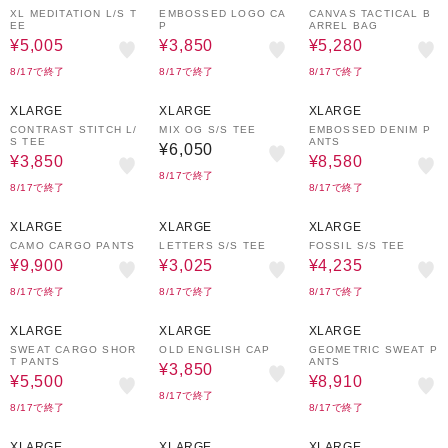
XL MEDITATION L/S T
EMBOSSED LOGO CA
CANVAS TACTICAL B
EE
P
ARREL BAG
¥5,005
¥3,850
¥5,280
8/17で終了
8/17で終了
8/17で終了
50%OFF
40%OFF
XLARGE
XLARGE
XLARGE
CONTRAST STITCH L/
MIX OG S/S TEE
EMBOSSED DENIM P
S TEE
ANTS
¥6,050
¥3,850
¥8,580
8/17で終了
8/17で終了
8/17で終了
40%OFF
50%OFF
30%OFF
XLARGE
XLARGE
XLARGE
CAMO CARGO PANTS
LETTERS S/S TEE
FOSSIL S/S TEE
¥9,900
¥3,025
¥4,235
8/17で終了
8/17で終了
8/17で終了
50%OFF
30%OFF
40%OFF
XLARGE
XLARGE
XLARGE
SWEAT CARGO SHOR
OLD ENGLISH CAP
GEOMETRIC SWEAT P
T PANTS
ANTS
¥3,850
¥5,500
¥8,910
8/17で終了
8/17で終了
8/17で終了
10%OFF
50%OFF
40%OFF
XLARGE
XLARGE
XLARGE