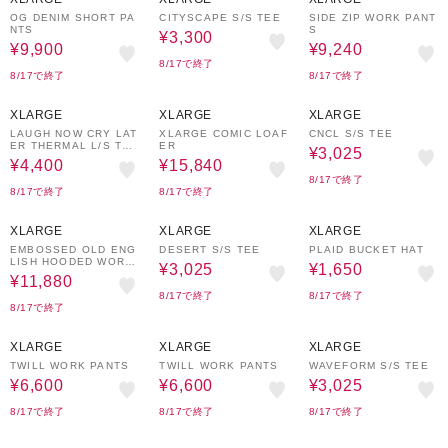
OG DENIM SHORT PA
CITYSCAPE S/S TEE
SIDE ZIP WORK PANT
NTS
S
¥3,300
¥9,900
¥9,240
8/17で終了
8/17で終了
8/17で終了
50%OFF
40%OFF
50%OFF
XLARGE
XLARGE
XLARGE
LAUGH NOW CRY LAT
XLARGE COMIC LOAF
CNCL S/S TEE
ER THERMAL L/S TO
ER
¥3,025
P
¥4,400
¥15,840
8/17で終了
8/17で終了
8/17で終了
40%OFF
50%OFF
70%OFF
XLARGE
XLARGE
XLARGE
EMBOSSED OLD ENG
DESERT S/S TEE
PLAID BUCKET HAT
LISH HOODED WORK
¥3,025
¥1,650
JACKET
¥11,880
8/17で終了
8/17で終了
8/17で終了
50%OFF
50%OFF
50%OFF
XLARGE
XLARGE
XLARGE
TWILL WORK PANTS
TWILL WORK PANTS
WAVEFORM S/S TEE
¥6,600
¥6,600
¥3,025
8/17で終了
8/17で終了
8/17で終了