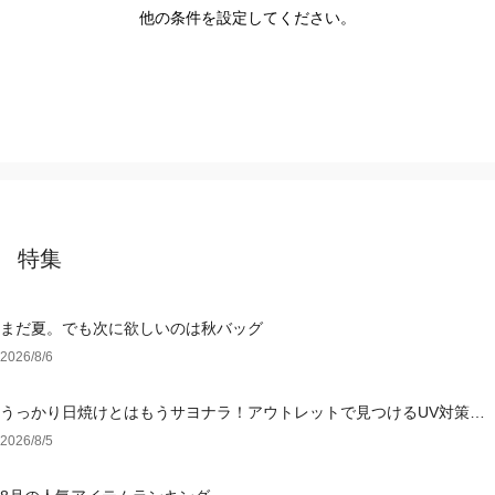
他の条件を設定してください。
特集
まだ夏。でも次に欲しいのは秋バッグ
2026/8/6
うっかり日焼けとはもうサヨナラ！アウトレットで見つけるUV対策ウ
ェア
2026/8/5