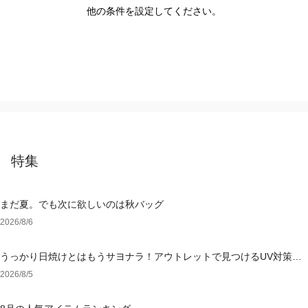
他の条件を設定してください。
特集
まだ夏。でも次に欲しいのは秋バッグ
2026/8/6
うっかり日焼けとはもうサヨナラ！アウトレットで見つけるUV対策ウ
ェア
2026/8/5