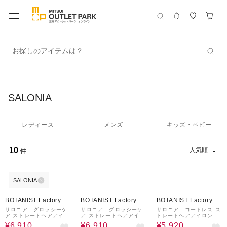
お探しのアイテムは？
SALONIA
レディース
メンズ
キッズ・ベビー
10
人気順
件
SALONIA
10%OFF
10%OFF
10%OFF
BOTANIST Factory / a
BOTANIST Factory / a
BOTANIST Factory / a
nd Habit
nd Habit
nd Habit
サロニア グロッシーケ
サロニア グロッシーケ
サロニア コードレス ス
ア ストレートヘアアイロ
ア ストレートヘアアイロ
トレートヘアアイロン ブ
ン​ ホワイト 24mm SA
ン​ グレー 24mm SAL2
ルー 12mm KSAL251
¥6,910
¥6,910
¥5,920