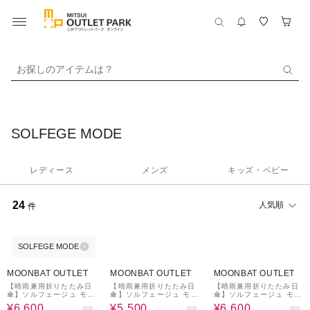
お探しのアイテムは？
SOLFEGE MODE
レディース
メンズ
キッズ・ベビー
24
人気順
件
SOLFEGE MODE
29%OFF
41%OFF
29%OFF
MOONBAT OUTLET
MOONBAT OUTLET
MOONBAT OUTLET
【晴雨兼用折りたたみ日
【晴雨兼用折りたたみ日
【晴雨兼用折りたたみ日
傘】ソルフェージュ モー
傘】ソルフェージュ モー
傘】ソルフェージュ モー
ド (SOLFEGE MODE)
ド (SOLFEGE MODE)
ド (SOLFEGE MODE)
¥6,600
¥5,500
¥6,600