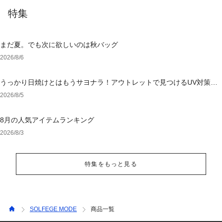
特集
まだ夏。でも次に欲しいのは秋バッグ
2026/8/6
うっかり日焼けとはもうサヨナラ！アウトレットで見つけるUV対策ウ
ェア
2026/8/5
8月の人気アイテムランキング
2026/8/3
特集をもっと見る
SOLFEGE MODE
商品一覧