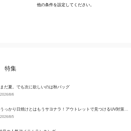
他の条件を設定してください。
特集
まだ夏。でも次に欲しいのは秋バッグ
2026/8/6
うっかり日焼けとはもうサヨナラ！アウトレットで見つけるUV対策ウ
ェア
2026/8/5