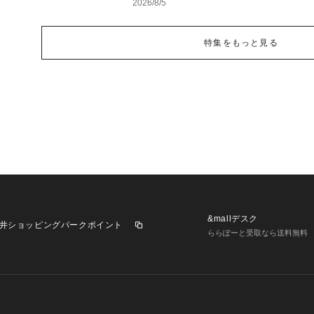
2026/8/5
特集をもっと見る
&mallデスク
井ショッピングパークポイント
ららぽーと受取なら送料無料