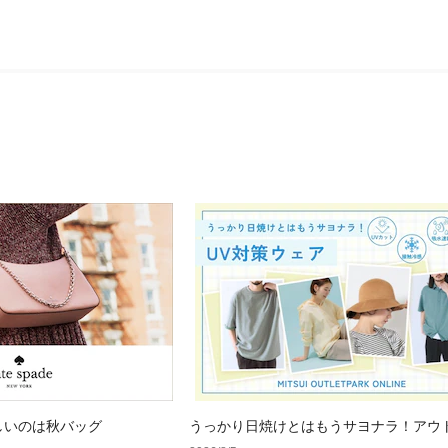
しいのは秋バッグ
うっかり日焼けとはもうサヨナラ！アウ
で見つけるUV対策ウェア